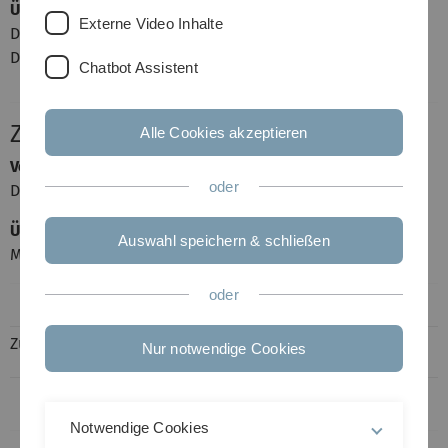
Übungsleiter
Externe Video Inhalte
Daniel Meschenmoser
David Neuhäuser
Chatbot Assistent
Zeit und Ort
Alle Cookies akzeptieren
Vorlesung
oder
Donnerstag, 14 - 16 Uhr in E20 (He18)
Übung
Auswahl speichern & schließen
Montag, 14 - 16 Uhr in E18 (He22)
oder
Zufällige Menge
Zufälliger Graph
Nur notwendige Cookies
Notwendige Cookies