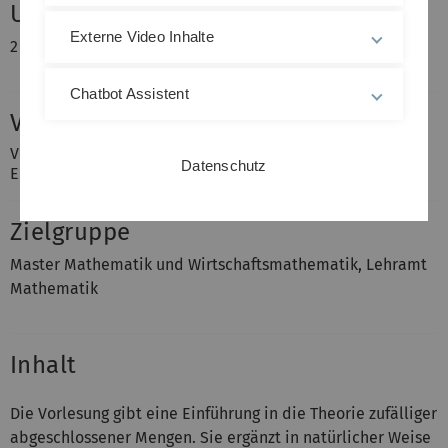
Umfang
Externe Video Inhalte
2 Stunden Vorlesung + 2 Stunden Übung
Chatbot Assistent
Voraussetzungen
Vorlesung Wahrscheinlichkeitsrechnung, grundlegende
Datenschutz
Englischkenntnisse
Zielgruppe
Master Mathematik und Wirtschaftsmathematik, Lehramt
Mathematik
Inhalt
Die Vorlesung gibt eine Einführung in die Theorie zufälliger
abgeschlossener Mengen. Sie ergänzt in natürlicher Weise