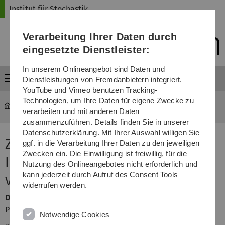
Direkt
Direkt
Direkt
Direkt
Direkt
Institut für Stochastik
zur
zum
zum
zur
zur
Hauptnavigation
Inhalt
Funktionsmenü
Fußleiste
Suche
Verarbeitung Ihrer Daten durch
(Sprache,
Drucken,
eingesetzte Dienstleister:
Social
Media)
In unserem Onlineangebot sind Daten und
Menü
Dienstleistungen von Fremdanbietern integriert.
YouTube und Vimeo benutzen Tracking-
Technologien, um Ihre Daten für eigene Zwecke zu
mawi-stochastik
...
Zufällige Mengen
verarbeiten und mit anderen Daten
zusammenzuführen. Details finden Sie in unserer
Datenschutzerklärung. Mit Ihrer Auswahl willigen Sie
Zufällige Mengen und
ggf. in die Verarbeitung Ihrer Daten zu den jeweiligen
Zwecken ein. Die Einwilligung ist freiwillig, für die
Integralgeometrie
Nutzung des Onlineangebotes nicht erforderlich und
kann jederzeit durch Aufruf des Consent Tools
Veranstalter
widerrufen werden.
Dozent
Prof. Dr. Evgeny Spodarev
Notwendige Cookies