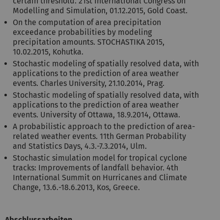
certain threshold. 21st International Congress on
Modelling and Simulation, 01.12.2015, Gold Coast.
On the computation of area precipitation
exceedance probabilities by modeling
precipitation amounts. STOCHASTIKA 2015,
10.02.2015, Kohutka.
Stochastic modeling of spatially resolved data, with
applications to the prediction of area weather
events. Charles University, 21.10.2014, Prag.
Stochastic modeling of spatially resolved data, with
applications to the prediction of area weather
events. University of Ottawa, 18.9.2014, Ottawa.
A probabilistic approach to the prediction of area-
related weather events. 11th German Probability
and Statistics Days, 4.3.-7.3.2014, Ulm.
Stochastic simulation model for tropical cyclone
tracks: Improvements of landfall behavior. 4th
International Summit on Hurricanes and Climate
Change, 13.6.-18.6.2013, Kos, Greece.
Abschlussarbeiten