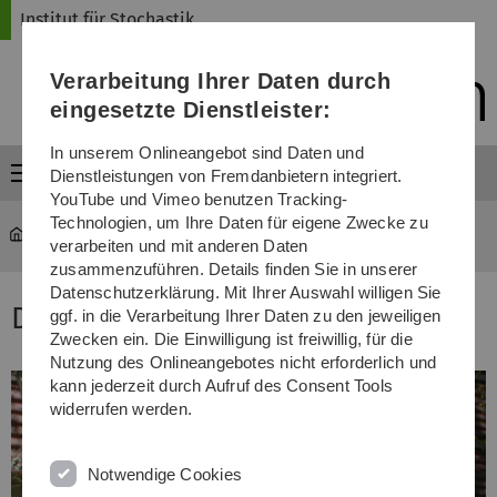
Direkt
Direkt
Direkt
Direkt
Direkt
Institut für Stochastik
zur
zum
zum
zur
zur
Hauptnavigation
Inhalt
Funktionsmenü
Fußleiste
Suche
Verarbeitung Ihrer Daten durch
(Sprache,
Drucken,
eingesetzte Dienstleister:
Social
Media)
In unserem Onlineangebot sind Daten und
Menü
Dienstleistungen von Fremdanbietern integriert.
YouTube und Vimeo benutzen Tracking-
Technologien, um Ihre Daten für eigene Zwecke zu
mawi-stochastik
...
Björn Kriesche
verarbeiten und mit anderen Daten
zusammenzuführen. Details finden Sie in unserer
Datenschutzerklärung. Mit Ihrer Auswahl willigen Sie
Dr. Björn Kriesche
ggf. in die Verarbeitung Ihrer Daten zu den jeweiligen
Zwecken ein. Die Einwilligung ist freiwillig, für die
Nutzung des Onlineangebotes nicht erforderlich und
kann jederzeit durch Aufruf des Consent Tools
widerrufen werden.
Notwendige Cookies