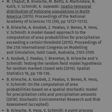
M. Chaput, B. Kriesche, M. Betts, A. Martindale, R.
Kulik, V. Schmidt, K. Gajewski:
Spatio-temporal
distribution of Holocene populations in North
America
(2015). Proceedings of the National
Academy of Sciences 112 (39), pp 12127–12132.
B. Kriesche, A. Koubek, Z. Pawlas, V. Benes, R. Hess,
V. Schmidt: A model-based approach to the
computation of area probabilities for precipitation
exceeding a certain threshold (2015). Proceedings of
the 21st International Congress on Modelling
and Simulation, Gold Coast, Australia, 2103-2109.
A. Koubek, Z. Pawlas, T. Brereton, B. Kriesche and V.
Schmidt: Testing the random field model hypothesis
for random marked closed sets (2016). Spatial
Statistics 16, pp 118-136.
B. Kriesche, A. Koubek, Z. Pawlas, V. Benes, R. Hess,
V. Schmidt: On the computation of area
probabilities based on a spatial stochastic model
for precipitation cells and precipitation amounts
(2016). Stochastic Environmental Research and Risk
Assessment (accepted).
B. Kriesche, R. Hess, V. Schmidt: A point process