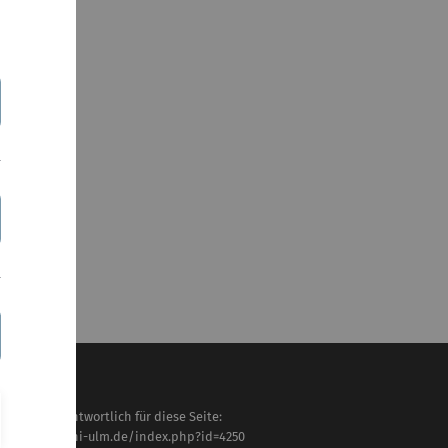
haltlich verantwortlich für diese Seite:
tps://www.uni-ulm.de/index.php?id=4250