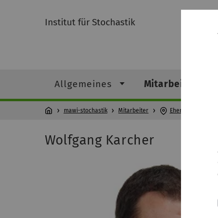
Institut für Stochastik
Allgemeines
Mitarbeiter
mawi-stochastik
Mitarbeiter
Ehemalige Mitarbe
Wolfgang Karcher