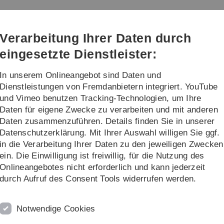
Direkt
Direkt
Direkt
Direkt
Direkt
zur
zum
zum
zur
zur
Hauptnavigation
Inhalt
Funktionsmenü
Fußleiste
Suche
Verarbeitung Ihrer Daten durch
(Sprache,
Drucken,
eingesetzte Dienstleister:
Social
Media)
In unserem Onlineangebot sind Daten und
Forschung
Lehre
Dienstleistungen von Fremdanbietern integriert. YouTube
und Vimeo benutzen Tracking-Technologien, um Ihre
Daten für eigene Zwecke zu verarbeiten und mit anderen
iter
Daten zusammenzuführen. Details finden Sie in unserer
Datenschutzerklärung. Mit Ihrer Auswahl willigen Sie ggf.
in die Verarbeitung Ihrer Daten zu den jeweiligen Zwecken
ein. Die Einwilligung ist freiwillig, für die Nutzung des
Onlineangebotes nicht erforderlich und kann jederzeit
durch Aufruf des Consent Tools widerrufen werden.
Notwendige Cookies