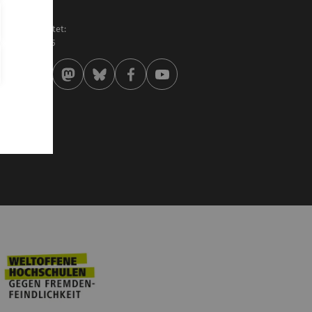
ilipp Rieder
letzt bearbeitet:
 . Februar 2025