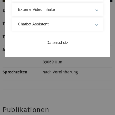
Externe Video Inhalte
E-Mail-Adresse
philipp.rieder(at)uni-ulm.de
Telefon
+49 (0)731/50-23525
Chatbot Assistent
Telefax
+49 (0)731/50-23649
Datenschutz
Adresse
Raum-Nr. 1.61
Helmholtzstr. 18
89069 Ulm
Sprechzeiten
nach Vereinbarung
Publikationen