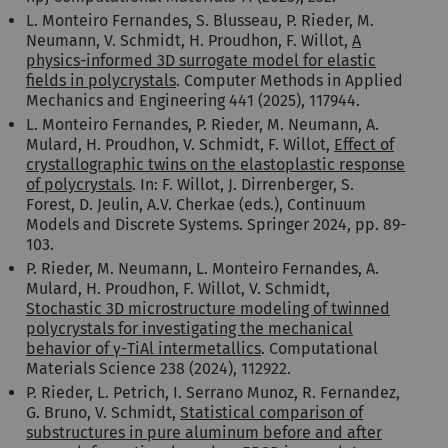
L. Monteiro Fernandes, S. Blusseau, P. Rieder, M.
Neumann, V. Schmidt, H. Proudhon, F. Willot,
A
physics-informed 3D surrogate model for elastic
fields in polycrystals
. Computer Methods in Applied
Mechanics and Engineering 441 (2025), 117944.
L. Monteiro Fernandes, P. Rieder, M. Neumann, A.
Mulard, H. Proudhon, V. Schmidt, F. Willot,
Effect of
crystallographic twins on the elastoplastic response
of polycrystals
. In: F. Willot, J. Dirrenberger, S.
Forest, D. Jeulin, A.V. Cherkae (eds.), Continuum
Models and Discrete Systems. Springer 2024, pp. 89-
103.
P. Rieder, M. Neumann, L. Monteiro Fernandes, A.
Mulard, H. Proudhon, F. Willot, V. Schmidt,
Stochastic 3D microstructure modeling of twinned
polycrystals for investigating the mechanical
behavior of γ-TiAl intermetallics
. Computational
Materials Science 238 (2024), 112922.
P. Rieder, L. Petrich, I. Serrano Munoz, R. Fernandez,
G. Bruno, V. Schmidt,
Statistical comparison of
substructures in pure aluminum before and after