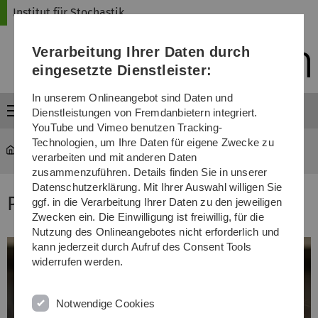
Direkt
Direkt
Direkt
Direkt
Direkt
Institut für Stochastik
zur
zum
zum
zur
zur
Hauptnavigation
Inhalt
Funktionsmenü
Fußleiste
Suche
Verarbeitung Ihrer Daten durch
(Sprache,
Drucken,
eingesetzte Dienstleister:
Social
Media)
In unserem Onlineangebot sind Daten und
Menü
Dienstleistungen von Fremdanbietern integriert.
YouTube und Vimeo benutzen Tracking-
Technologien, um Ihre Daten für eigene Zwecke zu
mawi-stochastik
...
Philipp Rieder
verarbeiten und mit anderen Daten
zusammenzuführen. Details finden Sie in unserer
Datenschutzerklärung. Mit Ihrer Auswahl willigen Sie
Philipp Rieder
ggf. in die Verarbeitung Ihrer Daten zu den jeweiligen
Zwecken ein. Die Einwilligung ist freiwillig, für die
Nutzung des Onlineangebotes nicht erforderlich und
kann jederzeit durch Aufruf des Consent Tools
widerrufen werden.
Notwendige Cookies