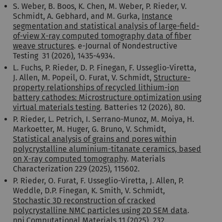
S. Weber, B. Boos, K. Chen, M. Weber, P. Rieder, V.
Schmidt, A. Gebhard, and M. Gurka,
Instance
segmentation and statistical analysis of large-field-
of-view X-ray computed tomography data of fiber
weave structures
. e-Journal of Nondestructive
Testing 31 (2026), 1435-4934.
L. Fuchs, P. Rieder, D. P. Finegan, F. Usseglio-Viretta,
J. Allen, M. Popeil, O. Furat, V. Schmidt,
Structure-
property relationships of recycled lithium-ion
battery cathodes: Microstructure optimization using
virtual materials testing
. Batteries 12 (2026), 80.
P. Rieder, L. Petrich, I. Serrano-Munoz, M. Moiya, H.
Markoetter, M. Huger, G. Bruno, V. Schmidt,
Statistical analysis of grains and pores within
polycrystalline aluminium-titanate ceramics, based
on X-ray computed tomography
. Materials
Characterization 229 (2025), 115602.
P. Rieder, O. Furat, F. Usseglio-Viretta, J. Allen, P.
Weddle, D.P. Finegan, K. Smith, V. Schmidt,
Stochastic 3D reconstruction of cracked
polycrystalline NMC particles using 2D SEM data
.
npj Computational Materials 11 (2025), 232.