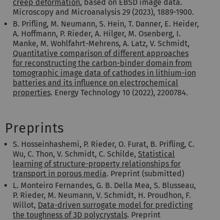
creep deformation
, based on EBSD image data.
Microscopy and Microanalysis 29 (2023), 1889-1900.
B. Prifling, M. Neumann, S. Hein, T. Danner, E. Heider,
A. Hoffmann, P. Rieder, A. Hilger, M. Osenberg, I.
Manke, M. Wohlfahrt-Mehrens, A. Latz, V. Schmidt,
Quantitative comparison of different approaches
for reconstructing the carbon-binder domain from
tomographic image data of cathodes in lithium-ion
batteries and its influence on electrochemical
properties
. Energy Technology 10 (2022), 2200784.
Preprints
S. Hosseinhashemi, P. Rieder, O. Furat, B. Prifling, C.
Wu, C. Thon, V. Schmidt, C. Schilde,
Statistical
learning of structure-property relationships for
transport in porous media
. Preprint (submitted)
L. Monteiro Fernandes, G. B. Della Mea, S. Blusseau,
P. Rieder, M. Neumann, V. Schmidt, H. Proudhon, F.
Willot,
Data-driven surrogate model for predicting
the toughness of 3D polycrystals
. Preprint