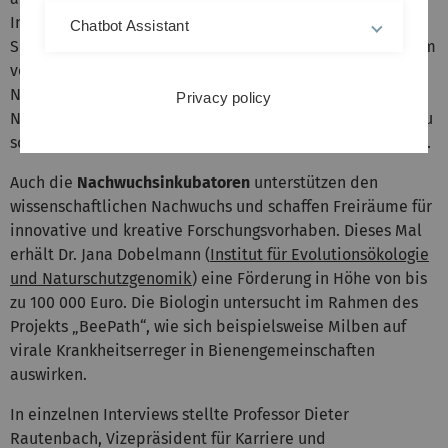
Indikator für die Gesundheit der Europäischen
Chatbot Assistant
Sumpfschildkröte. Die Anschubfinanzierung erfolgt in Form
von Sach- und Personalmitteln und soll
Nachwuchswissenschaftlerinnen und
Privacy policy
Nachwuchswissenschaftlern helfen, ihr Forschungsprofil zu
schärfen sowie Förderanträge für Drittmittel zu schreiben.
Auch die
Nachwuchsinkubatoren
unterstützen den
wissenschaftlichen Nachwuchs und schaffen Freiräume für
innovative und kreative Forschungsvorhaben. Dieses Mal
erhält Dr. Jana Dobelmann (
Institut für Evolutionsökologie
und Naturschutzgenomik
) eine Förderung in Höhe von bis
zu 100 000 Euro. Die Biologin untersucht im Rahmen des
Projekts „BeePath“, wie sich beispielsweise Milben auf
virale Krankheitserreger in Bienengemeinschaften
auswirken.
In einzelnen Interviews stellte Professor Dieter
Rautenbach, Vizepräsident für Karriere und