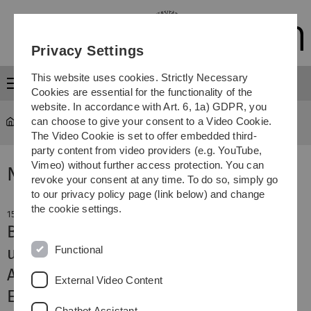
Skip
Skip
Skip
Skip
to
to
to
to
main
content
footer
search
Privacy Settings
navigation
This website uses cookies. Strictly Necessary
Menu
Cookies are essential for the functionality of the
website. In accordance with Art. 6, 1a) GDPR, you
can choose to give your consent to a Video Cookie.
Study
Study at Ulm University
The Video Cookie is set to offer embedded third-
party content from video providers (e.g. YouTube,
Vimeo) without further access protection. You can
Nachricht
revoke your consent at any time. To do so, simply go
to our privacy policy page (link below) and change
the cookie settings.
15. May 2025
Beeindruckende Leistungen in Lehre
Functional
und Forschung
Auszeichnungsfeier in der Villa
External Video Content
Eberhardt
Chatbot Assistant