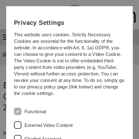
Skip
Skip
Skip
Skip
to
to
to
to
main
content
footer
search
Privacy Settings
navigation
This website uses cookies. Strictly Necessary
Menu
Cookies are essential for the functionality of the
website. In accordance with Art. 6, 1a) GDPR, you
can choose to give your consent to a Video Cookie.
University
...
Gips-Schüle-Nachwuchspreis 2017
The Video Cookie is set to offer embedded third-
party content from video providers (e.g. YouTube,
Vimeo) without further access protection. You can
revoke your consent at any time. To do so, simply go
Einladung zur Verleihung des
to our privacy policy page (link below) and change
the cookie settings.
Gips-Schüle-Nachwuchspreises
2017 an der Universität Ulm
Functional
External Video Content
Mit dem Gips-Schüle-Nachwuchspreis prämiert die Gips-
Chatbot Assistant