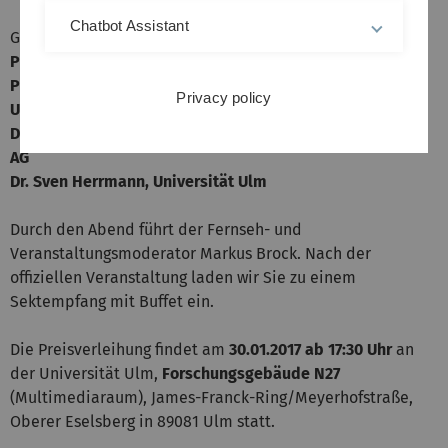
Chatbot Assistant
Gäste auf dem Podium:
Prof. Dr. Peter Frankenberg,
Minister a.D.
Prof. Dr.-Ing. Michael Weber, Präsident der Universität
Privacy policy
Ulm
Dr. H. Werner Utz, Aufsichtsratsvorsitzender der Uzin Utz
AG
Dr. Sven Herrmann, Universität Ulm
Durch den Abend führt der Fernseh- und
Veranstaltungsmoderator Markus Brock. Nach der
offiziellen Veranstaltung laden wir Sie zu einem
Sektempfang mit Buffet ein.
Die Preisverleihung findet am
30.01.2017 ab 17:30 Uhr
an
der Universität Ulm,
Forschungsgebäude N27
(Multimediaraum), James-Franck-Ring/Meyerhofstraße,
Oberer Eselsberg in 89081 Ulm statt.