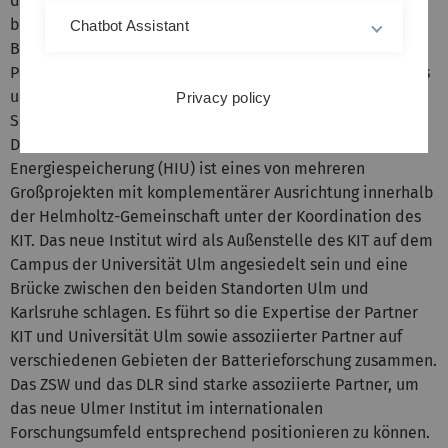
dem neuen Helmholtz-Institut ensteht in Ulm ein
bundesweit einzigartiges Exzellenzzentrum für
Chatbot Assistant
Batterieforschung, das hervorragende wissenschaftliche
Partner vereint“, sagten Ministerpräsident Stefan Mappus
und Bundesforschungsministerin Professor Annette
Privacy policy
Schavan am Freitag (26. November 2010).
Das Helmholtz-Institut Ulm für Elektrochemische
Energiespeicherung (HIU) ist eines von mehreren
Großprojekten mit komplementärer Ausrichtung innerhalb
der Helmholtz-Gemeinschaft unter der Koordination des
KIT. Das neue Institut wird als Außenstelle des KIT auf dem
Campus der Universität Ulm angesiedelt sein und eine
Brücke zwischen den beiden Standorten Ulm und
Karlsruhe schlagen. Es führt so die Expertise der Partner
KIT und Universität Ulm sowie assoziierter Partner auf
verschiedenen Gebieten der Batterieforschung zusammen.
Das ZSW und das DLR sind starke assoziierte Partner, um
das neue Ulmer Institut im internationalen
Forschungsumfeld entsprechend positionieren zu können.