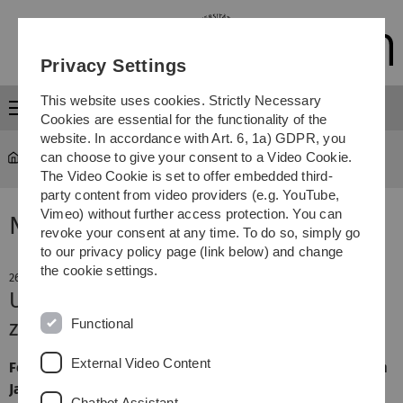
Skip
Skip
Skip
Skip
to
to
to
to
main
content
footer
search
Privacy Settings
navigation
This website uses cookies. Strictly Necessary
Menu
Cookies are essential for the functionality of the
website. In accordance with Art. 6, 1a) GDPR, you
can choose to give your consent to a Video Cookie.
The Video Cookie is set to offer embedded third-
party content from video providers (e.g. YouTube,
Vimeo) without further access protection. You can
News
revoke your consent at any time. To do so, simply go
to our privacy policy page (link below) and change
the cookie settings.
26. November 2010
Ulm erhält neues Helmholtz-Institut
Functional
zur Batterieforschung
External Video Content
Forschungseinrichtung startet als Außenstelle des KIT im
Januar 2011
Chatbot Assistant