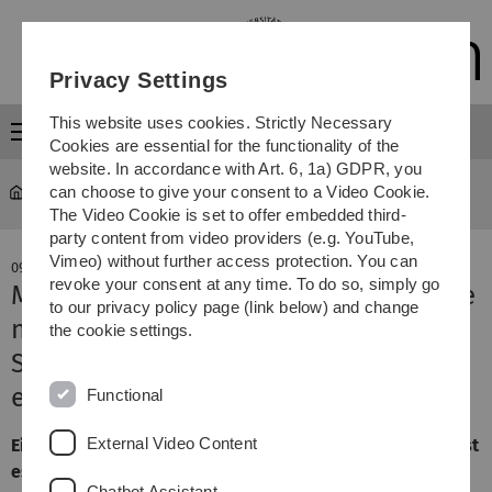
Skip
Skip
Skip
Skip
to
to
to
to
main
content
footer
search
Privacy Settings
navigation
This website uses cookies. Strictly Necessary
Menu
Cookies are essential for the functionality of the
website. In accordance with Art. 6, 1a) GDPR, you
can choose to give your consent to a Video Cookie.
Research
The Video Cookie is set to offer embedded third-
party content from video providers (e.g. YouTube,
Vimeo) without further access protection. You can
09. June 2022
revoke your consent at any time. To do so, simply go
Mit Sonnenlicht die Chemie-Industrie
to our privacy policy page (link below) and change
nachhaltiger machen
the cookie settings.
Solargetriebene Katalysatoren
erhöhen Effizienz
Functional
External Video Content
Einem Forschungsteam der Universitäten Ulm und
Jena
ist
es gelungen, die Entwicklung solargetriebener
Chatbot Assistant