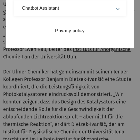
Universitäten Ulm und Jena erbracht. Ihnen ist es
Chatbot Assistant
gelungen, einen sonnenlichtgetriebenen Photokatalysator
so zu optimieren, dass dieser schneller und effizienter als
ein konventioneller thermischer Katalysator arbeitet.
Privacy policy
„Diese Entwicklung stößt das Tor zu einer nachhaltigen
solaren Zukunft der chemischen Industrie auf“, so
Professor Sven Rau, Leiter des
Instituts für Anorganische
Chemie I
an der Universität Ulm.
Der Ulmer Chemiker hat gemeinsam mit seinem Jenaer
Kollegen Professor Benjamin Dietzek-Ivanšić eine Studie
koordiniert, die die Leistungsfähigkeit von
Photokatalysatoren eindrucksvoll demonstriert. „Wir
konnten zeigen, dass das Design des Katalysators eine
entscheidende Rolle für die Geschwindigkeit der
ablaufenden Lichtreaktion spielt – aber nicht für die
thermische Reaktion“, erklärt Dietzek-Ivanšić, der am
Institut für Physikalische Chemie der Universität Jena
forscht und im
Leibniz-Institut für Photonische