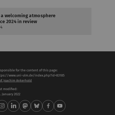
n a welcoming atmosphere
ce 2024 in review
24
sponsible for the content of this page:
tps://www.uni-ulm.de/index.php?id=83185
of. Joachim Ankerhold
st modified:
 . January 2022