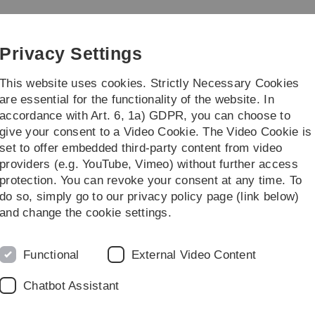
Skip
Skip
Skip
Skip
to
to
to
to
main
content
footer
search
Privacy Settings
navigation
This website uses cookies. Strictly Necessary Cookies
are essential for the functionality of the website. In
accordance with Art. 6, 1a) GDPR, you can choose to
arch
Transfer
give your consent to a Video Cookie. The Video Cookie is
set to offer embedded third-party content from video
providers (e.g. YouTube, Vimeo) without further access
protection. You can revoke your consent at any time. To
do so, simply go to our privacy policy page (link below)
 Ranked Scholar“ ausgezeichnet -
and change the cookie settings.
lgebiet Quantenmechanische
Functional
External Video Content
Chatbot Assistant
US-Datenbankanbieter
ScholarGPS
als Highly Ranked
 Veröffentlichungen, der hohe Einfluss in seinem