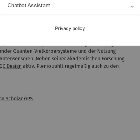
 so Martin Plenio.
Chatbot Assistant
tingen
Physik studiert und promoviert. Wichtige
llege
, wo er Professor für Quantenphysik wurde. Als
 die Universität Ulm. Er leitet neben dem Institut für
Privacy policy
n- und Biowissenschaften (ZQB), einen
 Medizin und Physik. Sein Forschungsinteresse gilt
ender Quanten-Vielkörpersysteme und der Nutzung
Quantensensoren. Neben seiner akademischen Forschung
QC Design
aktiv. Plenio zählt regelmäßig auch zu den
on Scholar GPS