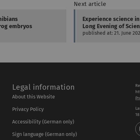
Next article
hibians
Experience science i
frog embryos
Long Evening of Scien
published at: 21. June 20
Legal information
Re
ht
About this Website
Pr
La
Privacy Policy
18
Accessibility (German only)
Sign language (German only)