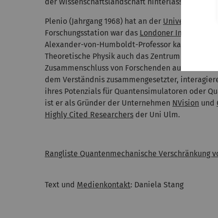
der Wissenschaftslandschaft hinterlassen haben“,
Plenio (Jahrgang 1968) hat an der
Universität Göt
Forschungsstation war das
Londoner Imperial Co
Alexander-von-Humboldt-Professor kam er 2009 an
Theoretische Physik auch das Zentrum für Quante
Zusammenschluss von Forschenden aus Biochemie,
dem Verständnis zusammengesetzter, interagier
ihres Potenzials für Quantensimulatoren oder 
ist er als Gründer der Unternehmen
NVision
und
Highly Cited Researchers
der Uni Ulm.
Rangliste Quantenmechanische Verschränkung v
Text und
Medienkontakt
: Daniela Stang