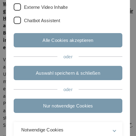
Wirtschaftswissenschaften
der Universität Ulm ein sehr
Externe Video Inhalte
gutes Zeugnis aus. Im aktuellen
Ranking des Centrums für
Hochschulentwicklung
(CHE) bewerten die Befragten vor
Chatbot Assistent
allem die Praxisorientierung sowie die
Berufsvorbereitung mit Spitzennoten. Die Rangliste wird
in Zusammenarbeit mit der Wochenzeitung DIE ZEIT
Alle Cookies akzeptieren
erstellt und erscheint auch im neuen ZEIT Studienführer.
oder
Vor allem, was die Unterstützung am Studienanfang
angeht, können die Wirtschaftswissenschaften der
Auswahl speichern & schließen
Universität Ulm überzeugen und erreichen mit 14 von 16
möglichen Punkten die Spitzengruppe des jetzt
erschienenen Rankings. Für Studienanfängerinnen und -
oder
anfänger werden zum Beispiel studentische Mentor-
Programme mit Kommilitonen aus höheren Semestern
Nur notwendige Cookies
angeboten. Dazu kommen Planspiele, Kurse zum Erwerb
studienrelevanter Kompetenzen sowie bereits vor
Studienbeginn das Uni-Trainingscamp
„Fit in Mathematik“
.
Notwendige Cookies