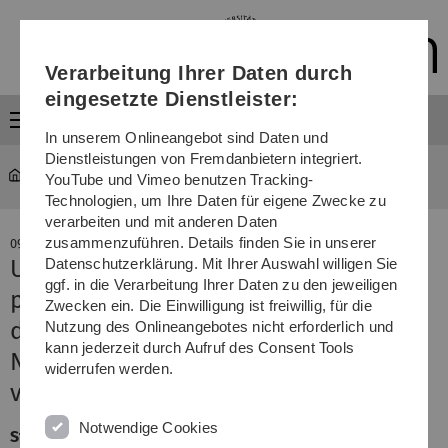
Direkt
Direkt
Direkt
Direkt
Direkt
zur
zum
zum
zur
zur
Hauptnavigation
Inhalt
Funktionsmenü
Fußleiste
Suche
Verarbeitung Ihrer Daten durch
(Sprache,
Drucken,
eingesetzte Dienstleister:
Social
Menü
Media)
In unserem Onlineangebot sind Daten und
Dienstleistungen von Fremdanbietern integriert.
Forschung
YouTube und Vimeo benutzen Tracking-
Technologien, um Ihre Daten für eigene Zwecke zu
verarbeiten und mit anderen Daten
zusammenzuführen. Details finden Sie in unserer
09. Mai 2023
Ulmer Wirtschaftswissenschaften
Datenschutzerklärung. Mit Ihrer Auswahl willigen Sie
ggf. in die Verarbeitung Ihrer Daten zu den jeweiligen
punkten beim Studienstart und bei
Zwecken ein. Die Einwilligung ist freiwillig, für die
der Berufsvorbereitung
Nutzung des Onlineangebotes nicht erforderlich und
kann jederzeit durch Aufruf des Consent Tools
Neues CHE-Hochschulranking
widerrufen werden.
veröffentlicht
Notwendige Cookies
Studierende stellen dem
Bachelorstudiengang