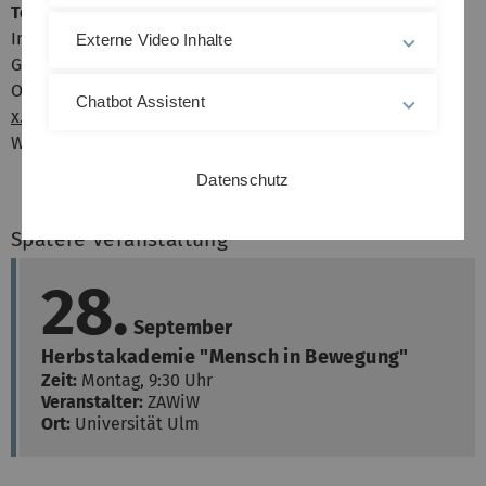
Teilnahmemöglichkeiten:
In Präsenz im Hörsaal H2, Universität Ulm Campus Ost,
Externe Video Inhalte
Gebäude O25
Online über folgenden Link:
https://uni-ulm.zoom-
Chatbot Assistent
x.de/j/61242922637
Webinar-ID: 612 4292 2637
Datenschutz
Spätere Veranstaltung
28.
September
Herbstakademie "Mensch in Bewegung"
Zeit:
Montag, 9:30 Uhr
Veranstalter:
ZAWiW
Ort:
Universität Ulm