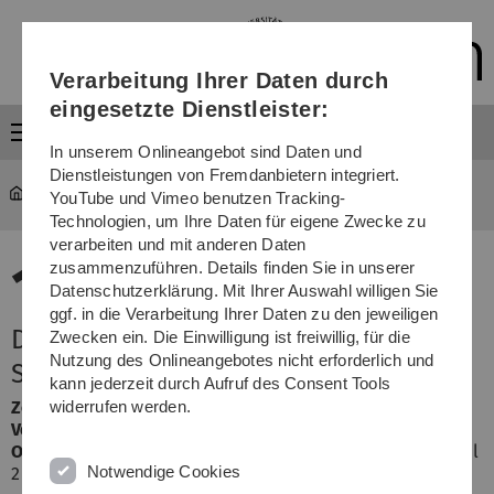
Direkt
Direkt
Direkt
Direkt
Direkt
zur
zum
zum
zur
zur
Hauptnavigation
Inhalt
Funktionsmenü
Fußleiste
Suche
Verarbeitung Ihrer Daten durch
(Sprache,
Drucken,
eingesetzte Dienstleister:
Social
Menü
Media)
In unserem Onlineangebot sind Daten und
Dienstleistungen von Fremdanbietern integriert.
YouTube und Vimeo benutzen Tracking-
Technologien, um Ihre Daten für eigene Zwecke zu
verarbeiten und mit anderen Daten
13.
zusammenzuführen. Details finden Sie in unserer
Datenschutzerklärung. Mit Ihrer Auswahl willigen Sie
Juli 2026
ggf. in die Verarbeitung Ihrer Daten zu den jeweiligen
Die dunkle Sonne - die
Zwecken ein. Die Einwilligung ist freiwillig, für die
Nutzung des Onlineangebotes nicht erforderlich und
Sonnenfinsternisse 2026 und 2027
kann jederzeit durch Aufruf des Consent Tools
Zeit:
Montag, 13. Juli 2026, 18:30 - 20:00 Uhr
widerrufen werden.
Veranstalter:
ZAWiW, studium generale
Ort:
Universität Ulm
,
Albert-Einstein-Allee 11, O25, Hörsaal
Notwendige Cookies
2 oder online