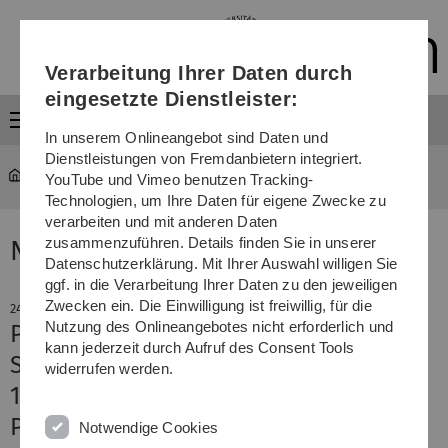
Direkt
Direkt
Direkt
Direkt
Direkt
zur
zum
zum
zur
zur
Hauptnavigation
Inhalt
Funktionsmenü
Fußleiste
Suche
Verarbeitung Ihrer Daten durch
(Sprache,
Drucken,
eingesetzte Dienstleister:
Social
Menü
Media)
In unserem Onlineangebot sind Daten und
Dienstleistungen von Fremdanbietern integriert.
YouTube und Vimeo benutzen Tracking-
Technologien, um Ihre Daten für eigene Zwecke zu
verarbeiten und mit anderen Daten
zusammenzuführen. Details finden Sie in unserer
News
Datenschutzerklärung. Mit Ihrer Auswahl willigen Sie
ggf. in die Verarbeitung Ihrer Daten zu den jeweiligen
Zwecken ein. Die Einwilligung ist freiwillig, für die
24. April 2025
Nutzung des Onlineangebotes nicht erforderlich und
Psychische Erkrankungen durch
kann jederzeit durch Aufruf des Consent Tools
Störungen im Immunsystem
widerrufen werden.
17. Expertentagung zur
Psychoimmunologie in Günzburg
Notwendige Cookies