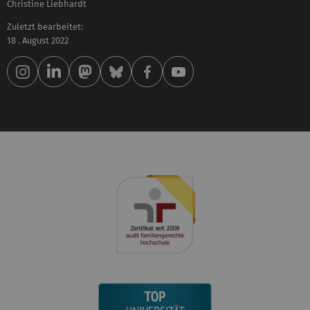
Christine Liebhardt
Zuletzt bearbeitet:
18 . August 2022