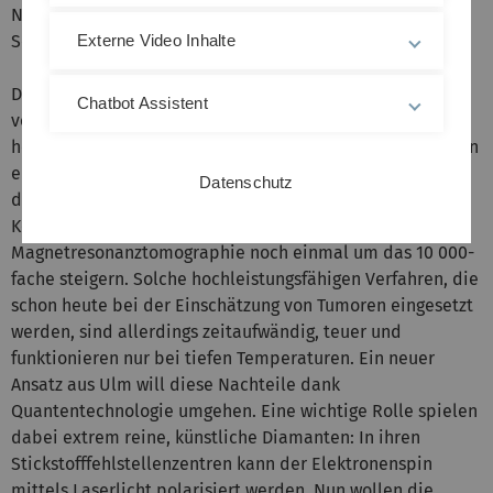
Nanodiamanten ermöglicht. Diese sollen in einem MRT-
Scanner ein milliardenfach stärkeres Signal erzeugen.
Externe Video Inhalte
Die Stärke des MRT-Signals wird durch die Polarisation
Chatbot Assistent
von Kernspins im Körper bestimmt, die wiederum durch
hochleistungsfähige Magnete in entsprechenden Scannern
erreicht wird. Dank der so genannten Hyperpolarisation –
Datenschutz
darunter versteht man die geordnete Ausrichtung von
Kernspins – lässt sich die Empfindlichkeit der
Magnetresonanztomographie noch einmal um das 10 000-
fache steigern. Solche hochleistungsfähigen Verfahren, die
schon heute bei der Einschätzung von Tumoren eingesetzt
werden, sind allerdings zeitaufwändig, teuer und
funktionieren nur bei tiefen Temperaturen. Ein neuer
Ansatz aus Ulm will diese Nachteile dank
Quantentechnologie umgehen. Eine wichtige Rolle spielen
dabei extrem reine, künstliche Diamanten: In ihren
Stickstofffehlstellenzentren kann der Elektronenspin
mittels Laserlicht polarisiert werden. Nun wollen die