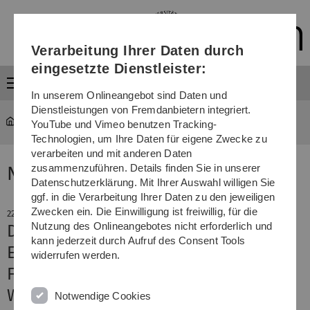
Direkt
Direkt
Direkt
Direkt
Direkt
zur
zum
zum
zur
zur
Hauptnavigation
Inhalt
Funktionsmenü
Fußleiste
Suche
Verarbeitung Ihrer Daten durch
(Sprache,
Drucken,
eingesetzte Dienstleister:
Social
Menü
Media)
In unserem Onlineangebot sind Daten und
Dienstleistungen von Fremdanbietern integriert.
YouTube und Vimeo benutzen Tracking-
Technologien, um Ihre Daten für eigene Zwecke zu
verarbeiten und mit anderen Daten
zusammenzuführen. Details finden Sie in unserer
News
Datenschutzerklärung. Mit Ihrer Auswahl willigen Sie
ggf. in die Verarbeitung Ihrer Daten zu den jeweiligen
Zwecken ein. Die Einwilligung ist freiwillig, für die
22. Dezember 2015
Nutzung des Onlineangebotes nicht erforderlich und
Diamanten ermöglichen detaillierte
kann jederzeit durch Aufruf des Consent Tools
Einblicke in den Körper
widerrufen werden.
Fünf Millionen für die
Weiterentwicklung der
Notwendige Cookies