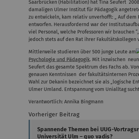
Saarbrücken (Habilitation) hat Tina Seufert 200
damaligen Ulmer Institut für Pädagogik angetret
zu entwickeln, kam relativ unverhofft: „ Auf de
entworfen. Herausfordernd war der Institutsaufb
viel Personal, welche Professoren wir brauchen “
jedoch stets auf den Rat ihrer Fakultätskollegen
Mittlerweile studieren über 500 junge Leute am
Psychologie und Pädagogik
. Mit inzwischen neun
Seufert das gesamte Spektrum des Fachs ab. Von
genauen Kenntnissen der fakultätsinternen Prozess
Wahl zur Dekanin bezeichnet sie als „logische Ent
Ulmer Umland. Entspannung vom Unialltag such
Verantwortlich: Annika Bingmann
Vorheriger Beitrag
Spannende Themen bei UUG-Vortragsr
Universität Ulm – quo vadis?