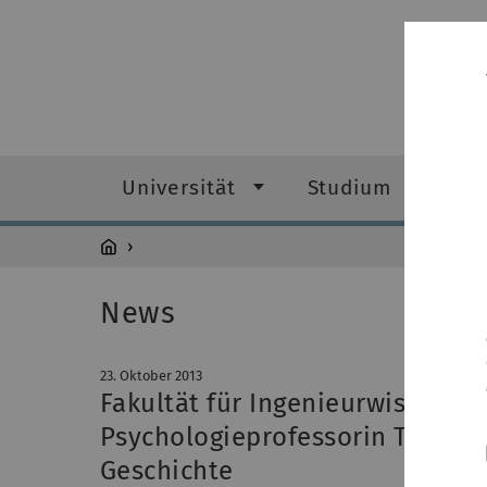
Universität
Studium
Fo
News
23. Oktober 2013
Fakultät für Ingenieurwissensc
Psychologieprofessorin Tina Se
Geschichte