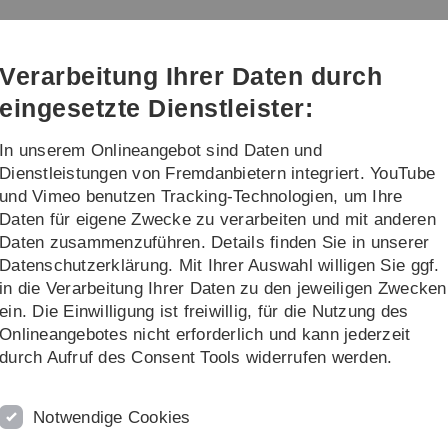
Direkt
Direkt
Direkt
Direkt
Direkt
zur
zum
zum
zur
zur
Hauptnavigation
Inhalt
Funktionsmenü
Fußleiste
Suche
Verarbeitung Ihrer Daten durch
(Sprache,
Drucken,
eingesetzte Dienstleister:
Social
Media)
In unserem Onlineangebot sind Daten und
rschung
Transfer
Dienstleistungen von Fremdanbietern integriert. YouTube
und Vimeo benutzen Tracking-Technologien, um Ihre
Daten für eigene Zwecke zu verarbeiten und mit anderen
Daten zusammenzuführen. Details finden Sie in unserer
Datenschutzerklärung. Mit Ihrer Auswahl willigen Sie ggf.
in die Verarbeitung Ihrer Daten zu den jeweiligen Zwecken
ein. Die Einwilligung ist freiwillig, für die Nutzung des
Onlineangebotes nicht erforderlich und kann jederzeit
durch Aufruf des Consent Tools widerrufen werden.
haften und Informatik:
ufert erste Dekanin der Uni-
Notwendige Cookies