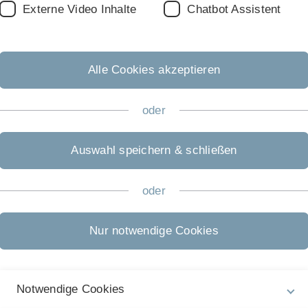
Externe Video Inhalte
Chatbot Assistent
fert die erste Dekanin der Universität Ulm ihr Amt
st Psychologin und eine von nur acht Professorinnen an
formatik.
hologie aufgebaut und steht für die Vernetzung ihres
Alle Cookies akzeptieren
Informatik – zum Beispiel in ihrem
 in der Mensch-Maschine-Interaktion. Als langjähriges
oder
ekanin hat sich Seufert gute Kontakte erarbeitet.
as Forschungsprofil der Psychologie die Fakultät
Auswahl speichern & schließen
der Fakultät und habe mich auf das Wagnis Dekanswahl
timmt wurde von den Fakultätsratsmitgliedern – übrigens
oder
menwachsen. Dieses Ziel hat sich Tina Seufert für ihre
sie das Alleinstellungsmerkmal – gemeinsame
Nur notwendige Cookies
ik und Ingenieurwissenschaften – stärker nach außen
enschaftler für die Universität Ulm begeistern.
Fakultät
auf den
Notwendige Cookies
mpanion Technologie für kognitive technische Systeme“