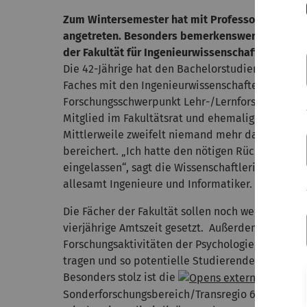
Zum Wintersemester hat mit Professorin Tina Seu
angetreten. Besonders bemerkenswert: Seufert i
der Fakultät für Ingenieurwissenschaften und In
Die 42-Jährige hat den Bachelorstudiengang Psyc
Faches mit den Ingenieurwissenschaften und der 
Forschungsschwerpunkt Lehr-/Lernforschung oder
Mitglied im Fakultätsrat und ehemalige Studiend
Mittlerweile zweifelt niemand mehr daran, dass d
bereichert. „Ich hatte den nötigen Rückhalt in 
eingelassen“, sagt die Wissenschaftlerin. Abges
allesamt Ingenieure und Informatiker.
Die Fächer der Fakultät sollen noch weiter zusam
vierjährige Amtszeit gesetzt. Außerdem möchte 
Forschungsaktivitäten der Psychologie, Informat
tragen und so potentielle Studierende sowie Wiss
Besonders stolz ist die
Sonderforschungsbereich/Transregio 62 „Eine Co