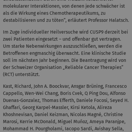
molekularer Interaktionen, von denen jede schwächer ist
als die Wirkung eines Chemotherapeutikums, zu
destabilisieren und zu töten“, erläutert Professor Halatsch.
Im Zuge individueller Heilversuche wird CUSP9 derzeit bei
zwei Patienten eingesetzt – und offenbar gut vertragen.
Um starke Nebenwirkungen auszuschließen, werden die
Betroffenen engmaschig überwacht. Eine klinische Studie
soll im nächsten Jahr beginnen. Die Beantragung wird von
der Schweizer Organisation „Reliable Cancer Therapies“
(RCT) unterstützt.
Kast, Richard, John A. Boockvar, Ansgar Brüning, Francesco
Cappello, Wen-Wei Chang, Boris Cvek, Q Ping Dou, Alfonso
Duenas-Gonzalez, Thomas Efferth, Daniele Focosi, Seyed H.
Ghaffari, Georg Karpel-Massler, Kirsi Ketola, Alireza
Khoshnevisan, Daniel Keizman, Nicolas Magné, Christine
Marosi, Kerrie McDonald, Miguel Muñoz, Ameya Paranjpe,
Mohammad H. Pourgholami, Iacopo Sardi, Avishay Sella,