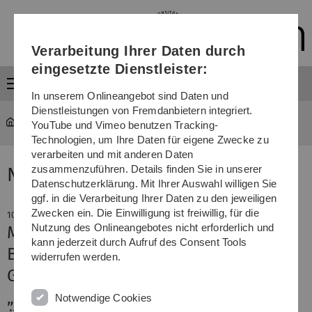
Direkt
Direkt
Direkt
Direkt
Direkt
zur
zum
zum
zur
zur
Hauptnavigation
Inhalt
Funktionsmenü
Fußleiste
Suche
Verarbeitung Ihrer Daten durch
(Sprache,
Drucken,
eingesetzte Dienstleister:
Social
Menü
Media)
In unserem Onlineangebot sind Daten und
Dienstleistungen von Fremdanbietern integriert.
YouTube und Vimeo benutzen Tracking-
Technologien, um Ihre Daten für eigene Zwecke zu
verarbeiten und mit anderen Daten
zusammenzuführen. Details finden Sie in unserer
News
Datenschutzerklärung. Mit Ihrer Auswahl willigen Sie
ggf. in die Verarbeitung Ihrer Daten zu den jeweiligen
Zwecken ein. Die Einwilligung ist freiwillig, für die
10. Dezember 2013
Nutzung des Onlineangebotes nicht erforderlich und
Mit Malariamittel und
kann jederzeit durch Aufruf des Consent Tools
Blutdrucksenker gegen das
widerrufen werden.
Glioblastom:
„Medikamentencocktail“ könnte
Notwendige Cookies