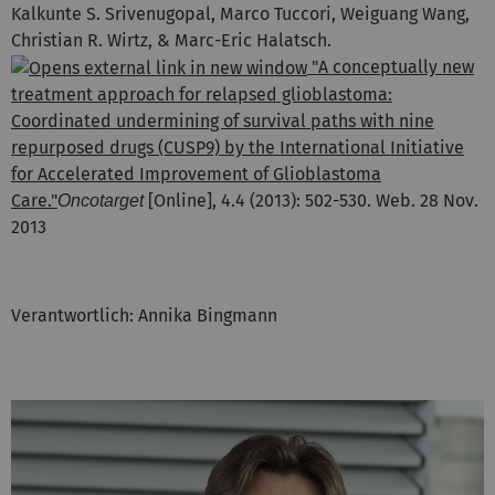
Kalkunte S. Srivenugopal, Marco Tuccori, Weiguang Wang,
Christian R. Wirtz, & Marc-Eric Halatsch.
"A conceptually new
treatment approach for relapsed glioblastoma:
Coordinated undermining of survival paths with nine
repurposed drugs (CUSP9) by the International Initiative
for Accelerated Improvement of Glioblastoma
Care."
[Online], 4.4 (2013): 502-530. Web. 28 Nov.
Oncotarget
2013
Verantwortlich: Annika Bingmann