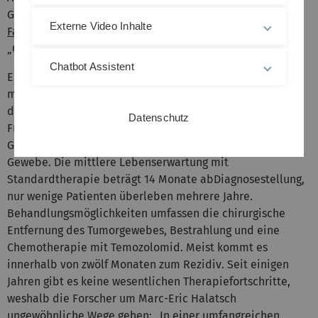
Glioblastoms. Ein
Externe Video Inhalte
Fachartikel
zum CUSP9-Protokoll ist im Journal
„Oncotarget“ erschienen.
Chatbot Assistent
Ein Glioblastom wird besonders oft bei Menschen im
mittleren oder fortgeschrittenen Lebensalter
diagnostiziert. Männer sind etwas häufiger betroffen als
Datenschutz
Frauen. Der Tumor entwickelt sich aus Gliazellen des
Gehirns, wächst rasch und infiltiert das umliegende
Gewebe. Die mittlere Lebenserwartung mit
Standardtherapie beträgt 14 Monate ab
Diagnosestellung,
nur wenige Patienten überleben mehrere Jahre.
Behandlungsmöglichkeiten umfassen die chirurgische
Entfernung des Tumorgewebes, Bestrahlung und eine
Chemotherapie mit Temozolomid. Meist kommt es
innerhalb von zwölf Monaten zum Rezidiv. Seit einigen
Jahren gibt es keine wesentlichen Therapiefortschritte,
weshalb die Forscher um Marc-Eric Halatsch
ungewöhnliche Wege gehen: „In einer umfangreichen