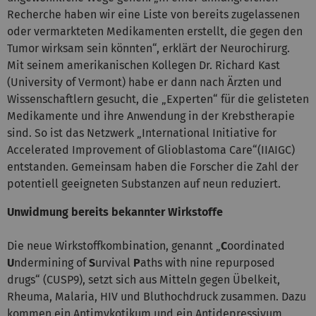
Recherche haben wir eine Liste von bereits zugelassenen
oder vermarkteten Medikamenten erstellt, die gegen den
Tumor wirksam sein könnten“, erklärt der Neurochirurg.
Mit seinem amerikanischen Kollegen Dr. Richard Kast
(University of Vermont) habe er dann nach Ärzten und
Wissenschaftlern gesucht, die „Experten“ für die gelisteten
Medikamente und ihre Anwendung in der Krebstherapie
sind.
So ist das Netzwerk „International Initiative for
Accelerated Improvement of Glioblastoma Care“(IIAIGC)
entstanden.
Gemeinsam haben die Forscher die Zahl der
potentiell geeigneten Substanzen auf neun reduziert.
Unwidmung bereits bekannter Wirkstoffe
Die neue Wirkstoffkombination, genannt „
C
oordinated
U
ndermining of
S
urvival
P
aths with nine repurposed
drugs“ (CUSP9), setzt sich aus Mitteln gegen Übelkeit,
Rheuma, Malaria, HIV und Bluthochdruck zusammen. Dazu
kommen ein Antimykotikum und ein Antidepressivum,