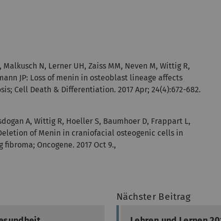
 J, Malkusch N, Lerner UH, Zaiss MM, Neven M, Wittig R,
mann JP: Loss of menin in osteoblast lineage affects
is; Cell Death & Differentiation. 2017 Apr; 24(4):672-682.
Tasdogan A, Wittig R, Hoeller S, Baumhoer D, Frappart L,
Deletion of Menin in craniofacial osteogenic cells in
 fibroma; Oncogene. 2017 Oct 9.,
Nächster Beitrag
Gesundheit
Lehren und Lernen 20