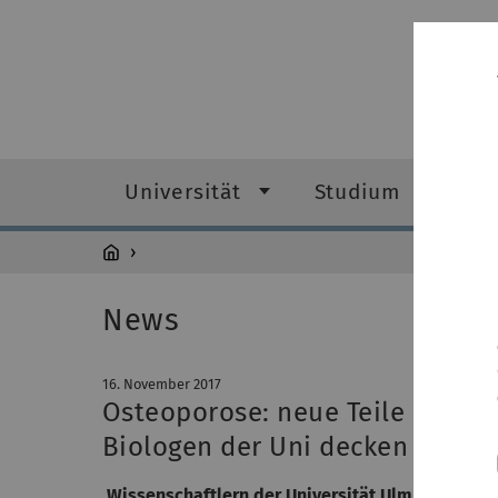
Universität
Studium
Fo
News
16. November 2017
Osteoporose: neue Teile im gro
Biologen der Uni decken neue S
Wissenschaftlern der Universität Ulm ist es ge