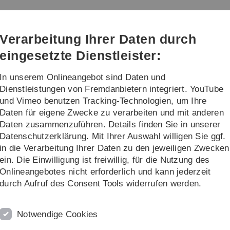
Direkt
Direkt
Direkt
Direkt
Direkt
zur
zum
zum
zur
zur
Hauptnavigation
Inhalt
Funktionsmenü
Fußleiste
Suche
Verarbeitung Ihrer Daten durch
(Sprache,
Drucken,
eingesetzte Dienstleister:
Social
Media)
In unserem Onlineangebot sind Daten und
rschung
Transfer
Dienstleistungen von Fremdanbietern integriert. YouTube
und Vimeo benutzen Tracking-Technologien, um Ihre
Daten für eigene Zwecke zu verarbeiten und mit anderen
Daten zusammenzuführen. Details finden Sie in unserer
Datenschutzerklärung. Mit Ihrer Auswahl willigen Sie ggf.
in die Verarbeitung Ihrer Daten zu den jeweiligen Zwecken
ein. Die Einwilligung ist freiwillig, für die Nutzung des
Onlineangebotes nicht erforderlich und kann jederzeit
durch Aufruf des Consent Tools widerrufen werden.
ßen Puzzle
chlüsselfaktoren auf
Notwendige Cookies
lungen, mit Menin und CXCL10 wichtige Faktoren bei der