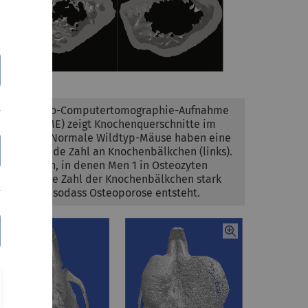
Diese Mikro-Computertomographie-Aufnahme
(Quelle: CME) zeigt Knochenquerschnitte im
Vergleich. Normale Wildtyp-Mäuse haben eine
ausreichende Zahl an Knochenbälkchen (links).
Bei Mäusen, in denen Men 1 in Osteozyten
fehlt, ist die Zahl der Knochenbälkchen stark
verringert, sodass Osteoporose entsteht.