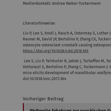
Medienkontakt: Andrea Weber-Tuckermann
Literaturhinweise:
Liu P, Lee S, Knoll J, Rauch A, Ostermay S, Luther
Rauner M, David JP, Bertolino P, Zhang CX, Tucker
osteocyte-osteoclast crosstalk causing osteoporos
https://doi.org/10.1038/cdd.2016.165
Lee S, Liu P, Teinturier R, Jakob J, Tschaffon M, 
Vettorazzi S, Bertolino P, Zhang C, Tuckermann J: 
mice elicits development of mandibular ossifying
doi:10.1038/onc.2017.364
Vorheriger Beitrag
Weltweite Erhebung zur psychischen 