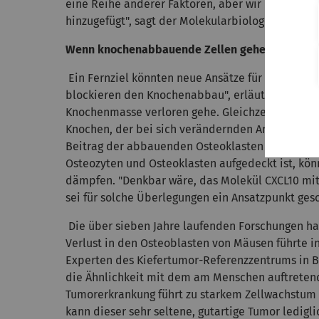
eine Reihe anderer Faktoren, aber wir haben die
hinzugefügt", sagt der Molekularbiologe, der das 
Wenn knochenabbauende Zellen gehemmt werden
Ein Fernziel könnten neue Ansätze für die Behan
blockieren den Knochenabbau", erläutert Tuckerm
Knochenmasse verloren gehe. Gleichzeitig leide
Knochen, der bei sich verändernden Anforderung
Beitrag der abbauenden Osteoklasten gehöre. 
Osteozyten und Osteoklasten aufgedeckt ist, könn
dämpfen. "Denkbar wäre, das Molekül CXCL10 mit
sei für solche Überlegungen ein Ansatzpunkt ges
Die über sieben Jahre laufenden Forschungen ha
Verlust in den Osteoblasten von Mäusen führte in
Experten des Kiefertumor-Referenzzentrums in B
die Ähnlichkeit mit dem am Menschen auftretend
Tumorerkrankung führt zu starkem Zellwachstum i
kann dieser sehr seltene, gutartige Tumor ledigli