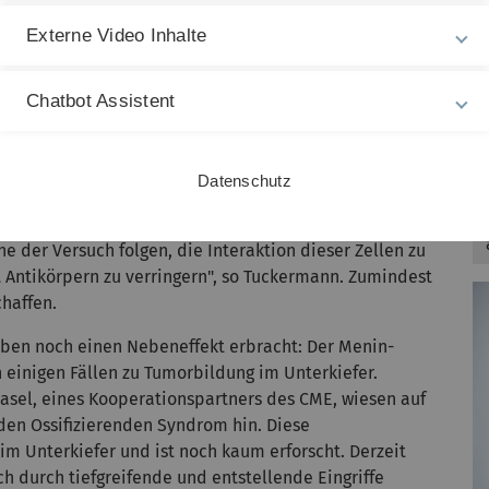
sem Puzzlespiel zwei neue, bekannte Faktoren
CME seit 2012 leitet.
Externe Video Inhalte
, leidet die Knochenqualität
Chatbot Assistent
dlung der Osteoporose sein. "Gängige Therapien
ann. Das sei zunächst gut, weil nicht mehr
 jedoch die Knochenqualität, weil zum Umbau der
Datenschutz
en ans Skelett permanent im Körper abläuft, immer ein
Nachdem einer der Kommunikationswege zwischen
e der Versuch folgen, die Interaktion dieser Zellen zu
 Antikörpern zu verringern", so Tuckermann. Zumindest
chaffen.
ben noch einen Nebeneffekt erbracht: Der Menin-
 einigen Fällen zu Tumorbildung im Unterkiefer.
asel, eines Kooperationspartners des CME, wiesen auf
en Ossifizierenden Syndrom hin. Diese
m Unterkiefer und ist noch kaum erforscht. Derzeit
ch durch tiefgreifende und entstellende Eingriffe