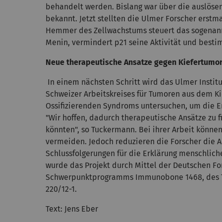
behandelt werden. Bislang war über die auslöse
bekannt. Jetzt stellten die Ulmer Forscher erst
Hemmer des Zellwachstums steuert das sogenann
Menin, vermindert p21 seine Aktivität und best
Neue therapeutische Ansatze gegen Kiefertumo
In einem nächsten Schritt wird das Ulmer Instit
Schweizer Arbeitskreises für Tumoren aus dem K
Ossifizierenden Syndroms untersuchen, um die E
"Wir hoffen, dadurch therapeutische Ansätze zu 
könnten", so Tuckermann. Bei ihrer Arbeit könne
vermeiden. Jedoch reduzieren die Forscher die A
Schlussfolgerungen für die Erklärung menschliche
wurde das Projekt durch Mittel der Deutschen 
Schwerpunktprogramms Immunobone 1468, des Tr
220/12-1.
Text: Jens Eber