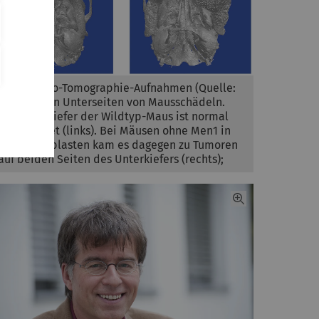
Diese Mikro-Tomographie-Aufnahmen (Quelle:
CME) zeigen Unterseiten von Mausschädeln.
Der Unterkiefer der Wildtyp-Maus ist normal
ausgebildet (links). Bei Mäusen ohne Men1 in
den Osteoblasten kam es dagegen zu Tumoren
auf beiden Seiten des Unterkiefers (rechts);