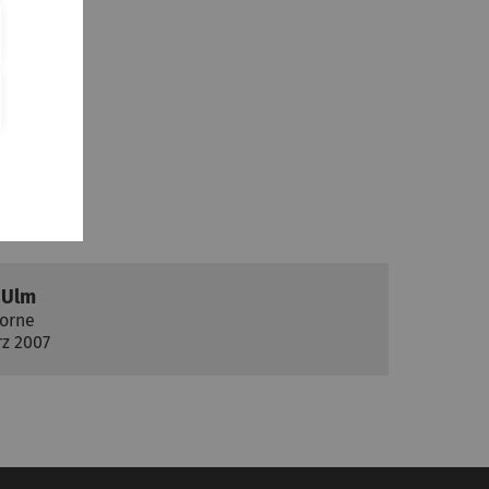
 Ulm
orne
rz 2007