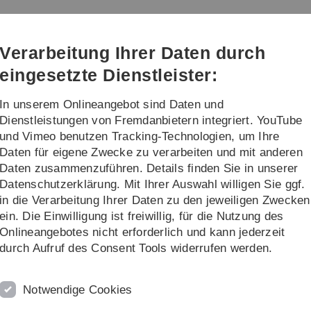
Direkt
Direkt
Direkt
Direkt
Direkt
zur
zum
zum
zur
zur
Hauptnavigation
Inhalt
Funktionsmenü
Fußleiste
Suche
Verarbeitung Ihrer Daten durch
(Sprache,
Drucken,
eingesetzte Dienstleister:
Social
Media)
In unserem Onlineangebot sind Daten und
rschung
Transfer
Dienstleistungen von Fremdanbietern integriert. YouTube
und Vimeo benutzen Tracking-Technologien, um Ihre
Daten für eigene Zwecke zu verarbeiten und mit anderen
Daten zusammenzuführen. Details finden Sie in unserer
Datenschutzerklärung. Mit Ihrer Auswahl willigen Sie ggf.
in die Verarbeitung Ihrer Daten zu den jeweiligen Zwecken
ein. Die Einwilligung ist freiwillig, für die Nutzung des
Onlineangebotes nicht erforderlich und kann jederzeit
durch Aufruf des Consent Tools widerrufen werden.
Tag
Notwendige Cookies