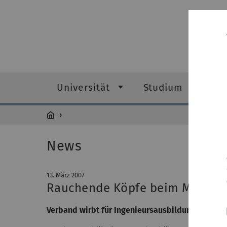
Universität
Studium
Fo
News
13. März 2007
Rauchende Köpfe beim Mathe-
Verband wirbt für Ingenieursausbildung