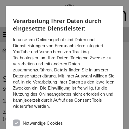
Direkt
Direkt
Direkt
Direkt
Direkt
zur
zum
zum
zur
zur
Hauptnavigation
Inhalt
Funktionsmenü
Fußleiste
Suche
Verarbeitung Ihrer Daten durch
(Sprache,
Drucken,
eingesetzte Dienstleister:
Social
Menü
Media)
In unserem Onlineangebot sind Daten und
Dienstleistungen von Fremdanbietern integriert.
Studium
...
Statistik Sommersemester 2022
YouTube und Vimeo benutzen Tracking-
Technologien, um Ihre Daten für eigene Zwecke zu
verarbeiten und mit anderen Daten
zusammenzuführen. Details finden Sie in unserer
Datenschutzerklärung. Mit Ihrer Auswahl willigen Sie
Sommersemester 2022
ggf. in die Verarbeitung Ihrer Daten zu den jeweiligen
Zwecken ein. Die Einwilligung ist freiwillig, für die
Studierende
Nutzung des Onlineangebotes nicht erforderlich und
kann jederzeit durch Aufruf des Consent Tools
1. Statistik 1: Gesamtstatistik (Kopfstatistik)
widerrufen werden.
2. Statistik 2: Studierende nach Abschlusszielen
(Kopfstatistik)
Notwendige Cookies