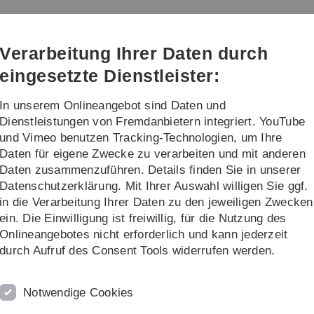
Direkt
Direkt
Direkt
Direkt
Direkt
zur
zum
zum
zur
zur
Hauptnavigation
Inhalt
Funktionsmenü
Fußleiste
Suche
Verarbeitung Ihrer Daten durch
(Sprache,
Drucken,
eingesetzte Dienstleister:
Social
Media)
In unserem Onlineangebot sind Daten und
rschung
Transfer
Dienstleistungen von Fremdanbietern integriert. YouTube
und Vimeo benutzen Tracking-Technologien, um Ihre
Daten für eigene Zwecke zu verarbeiten und mit anderen
Daten zusammenzuführen. Details finden Sie in unserer
Datenschutzerklärung. Mit Ihrer Auswahl willigen Sie ggf.
in die Verarbeitung Ihrer Daten zu den jeweiligen Zwecken
ein. Die Einwilligung ist freiwillig, für die Nutzung des
Onlineangebotes nicht erforderlich und kann jederzeit
ung
durch Aufruf des Consent Tools widerrufen werden.
ale Transformation,
Notwendige Cookies