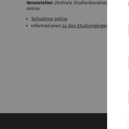
Veranstalter:
Zentrale Studienberatung
online
Teilnahme online
Informationen
zu den Studiengängen