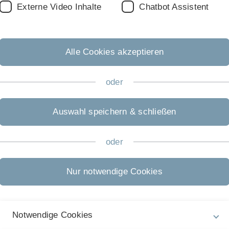
Externe Video Inhalte
Chatbot Assistent
Alle Cookies akzeptieren
Spätere Veranstaltung
oder
28.
September
Auswahl speichern & schließen
Herbstakademie "Men
Zeit:
Montag, 9:30 Uhr
oder
Veranstalter:
ZAWiW
Ort:
Universität Ulm
Nur notwendige Cookies
Notwendige Cookies