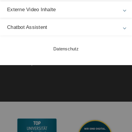
Rechtliche Hinweise
In
Externe Video Inhalte
ht
Impressum
Ch
Chatbot Assistent
Zu
Datenschutz
02
Barrierefreiheit
Datenschutz
Gebärdensprache
Leichte Sprache