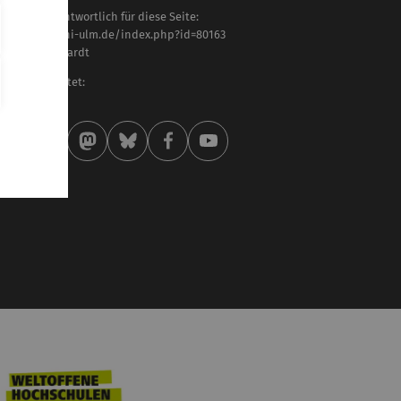
haltlich verantwortlich für diese Seite:
tps://www.uni-ulm.de/index.php?id=80163
ristine Liebhardt
letzt bearbeitet:
 . April 2020