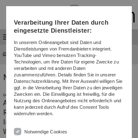
Direkt
Direkt
Direkt
Direkt
Direkt
zur
zum
zum
zur
zur
Hauptnavigation
Inhalt
Funktionsmenü
Fußleiste
Suche
Verarbeitung Ihrer Daten durch
(Sprache,
Drucken,
eingesetzte Dienstleister:
Social
Menü
Media)
In unserem Onlineangebot sind Daten und
Dienstleistungen von Fremdanbietern integriert.
YouTube und Vimeo benutzen Tracking-
Technologien, um Ihre Daten für eigene Zwecke zu
verarbeiten und mit anderen Daten
zusammenzuführen. Details finden Sie in unserer
News
Datenschutzerklärung. Mit Ihrer Auswahl willigen Sie
ggf. in die Verarbeitung Ihrer Daten zu den jeweiligen
Zwecken ein. Die Einwilligung ist freiwillig, für die
04. Juli 2023
Nutzung des Onlineangebotes nicht erforderlich und
Antrittsvorlesung von Professorin
kann jederzeit durch Aufruf des Consent Tools
Rebekka Hufendiek
widerrufen werden.
In der Grauzone zwischen
Wissenschaft und Ideologie
Notwendige Cookies