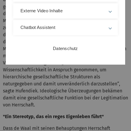
gemacht. An einigen Stellen, kritisierte Hufendiek, zieht
Externe Video Inhalte
de Waal explizit Schlüsse vom Schimpansen auf den
Menschen, ohne, dass empirische Beobachtungen
zugrunde lagen. Sein Kassenschlager habe maßgeblich
Chatbot Assistent
dazu beigetragen, dass der Begriff des Alpha-Tieres, also
des Leittieres einer Gruppe, überhaupt erst auf den
Menschen übertragen wurde. Das sei problematisch: Denn
Datenschutz
mit Verweis auf Rangordnungs-Begriffe aus der
Verhaltensforschung werde „fälschlich
Wissenschaftlichkeit in Anspruch genommen, um
hierarchische gesellschaftliche Strukturen als
naturgegeben und damit unveränderlich darzustellen“,
sagte Hufendiek. Ideologische Überzeugungen bekämen
damit eine gesellschaftliche Funktion bei der Legitimation
von Herrschaft.
"Ein Stereotyp, das ein reges Eigenleben führt"
Dass de Waal mit seinen Behauptungen Herrschaft