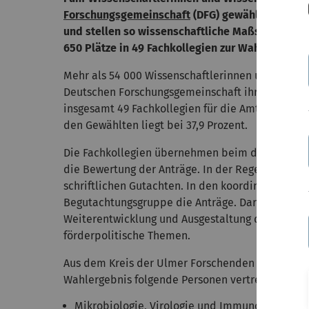
Forschungsgemeinschaft
(DFG) gewählt worden.
und stellen so wissenschaftliche Maßstäbe sich
650 Plätze in 49 Fachkollegien zur Wahl.
Mehr als 54 000 Wissenschaftlerinnen und Wisse
Deutschen Forschungsgemeinschaft ihre Stimmen
insgesamt 49 Fachkollegien für die Amtsperiode 
den Gewählten liegt bei 37,9 Prozent.
Die Fachkollegien übernehmen beim dreistufigen
die Bewertung der Anträge. In der Regel geschie
schriftlichen Gutachten. In den koordinierten P
Begutachtungsgruppe die Anträge. Darüber hinau
Weiterentwicklung und Ausgestaltung der Förde
förderpolitische Themen.
Aus dem Kreis der Ulmer Forschenden sind im je
Wahlergebnis folgende Personen vertreten:
Mikrobiologie, Virologie und Immunologie 2.21