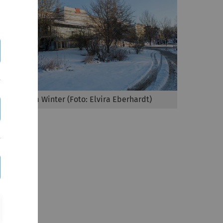
Uni Ulm im Winter (Foto: Elvira Eberhardt)