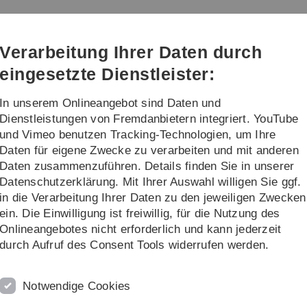
Direkt
Direkt
Direkt
Direkt
Direkt
zur
zum
zum
zur
zur
Hauptnavigation
Inhalt
Funktionsmenü
Fußleiste
Suche
Verarbeitung Ihrer Daten durch
(Sprache,
Drucken,
eingesetzte Dienstleister:
Social
Media)
In unserem Onlineangebot sind Daten und
rschung
Transfer
Dienstleistungen von Fremdanbietern integriert. YouTube
und Vimeo benutzen Tracking-Technologien, um Ihre
Daten für eigene Zwecke zu verarbeiten und mit anderen
Daten zusammenzuführen. Details finden Sie in unserer
Datenschutzerklärung. Mit Ihrer Auswahl willigen Sie ggf.
in die Verarbeitung Ihrer Daten zu den jeweiligen Zwecken
ein. Die Einwilligung ist freiwillig, für die Nutzung des
Onlineangebotes nicht erforderlich und kann jederzeit
durch Aufruf des Consent Tools widerrufen werden.
ten zukünftig Anträge
Notwendige Cookies
aus Ulm sind in die Fachkollegien der
Deutschen