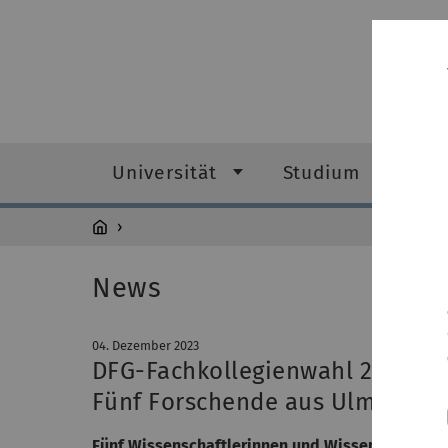
Universität
Studium
Fo
News
04. Dezember 2023
DFG-Fachkollegienwahl 2023
Fünf Forschende aus Ulm bewer
Fünf Wissenschaftlerinnen und Wissenschaftler 