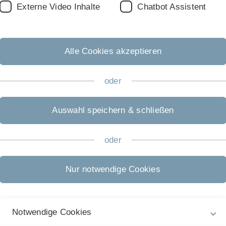
Externe Video Inhalte
Chatbot Assistent
 Diese Gremien bewerten Förderungsanträge an die DFG
er. Insgesamt standen für die neue Amtsperiode rund
Alle Cookies akzeptieren
nschaftler haben bei der
Fachkollegienwahl
der
 abgegeben. Online konnten sie über die Besetzung von
von 2024 bis 2028 entscheiden. Der Frauenanteil unter
oder
Auswahl speichern & schließen
 Entscheidungsprozess über Förderanträge an die DFG
ht das bei Einzelförderungen auf der Grundlage von
rogrammen prüft grundsätzlich eine
oder
s wirken die Fachkollegien auch bei der
rprogramme der DFG mit und diskutieren
Nur notwendige Cookies
weiligen Fachkollegium nach dem vorläufigen
Notwendige Cookies
: Professor Thomas Stamminger – Ärztlicher Direktor