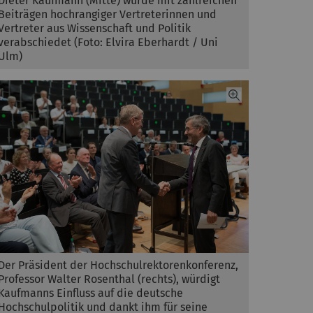
Dieter Kaufmann (Mitte) wurde mit zahlreichen
Beiträgen hochrangiger Vertreterinnen und
Vertreter aus Wissenschaft und Politik
verabschiedet (Foto: Elvira Eberhardt / Uni
Ulm)
Der Präsident der Hochschulrektorenkonferenz,
Professor Walter Rosenthal (rechts), würdigt
Kaufmanns Einfluss auf die deutsche
Hochschulpolitik und dankt ihm für seine