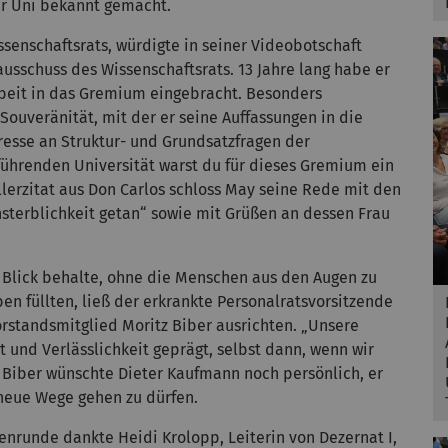
er Uni bekannt gemacht.
enschaftsrats, würdigte in seiner Videobotschaft
sschuss des Wissenschaftsrats. 13 Jahre lang habe er
Arbeit in das Gremium eingebracht. Besonders
ouveränität, mit der er seine Auffassungen in die
resse an Struktur- und Grundsatzfragen der
-führenden Universität warst du für dieses Gremium ein
llerzitat aus Don Carlos schloss May seine Rede mit den
Unsterblichkeit getan“ sowie mit Grüßen an dessen Frau
 Blick behalte, ohne die Menschen aus den Augen zu
ben füllten, ließ der erkrankte Personalratsvorsitzende
rstandsmitglied Moritz Biber ausrichten. „Unsere
 und Verlässlichkeit geprägt, selbst dann, wenn wir
 Biber wünschte Dieter Kaufmann noch persönlich, er
neue Wege gehen zu dürfen.
nrunde dankte Heidi Krolopp, Leiterin von Dezernat I,