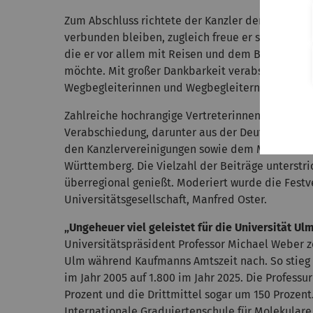
Zum Abschluss richtete der Kanzler den Blick na
verbunden bleiben, zugleich freue er sich auf n
die er vor allem mit Reisen und dem Besuch von
möchte. Mit großer Dankbarkeit verabschiedete e
Wegbegleiterinnen und Wegbegleitern.
Zahlreiche hochrangige Vertreterinnen und Vertre
Verabschiedung, darunter aus der Deutschen For
den Kanzlervereinigungen sowie dem Ministerium
Württemberg. Die Vielzahl der Beiträge unterstr
überregional genießt. Moderiert wurde die Fest
Universitätsgesellschaft, Manfred Oster.
„Ungeheuer viel geleistet für die Universität Ul
Universitätspräsident Professor Michael Weber z
Ulm während Kaufmanns Amtszeit nach. So stieg 
im Jahr 2005 auf 1.800 im Jahr 2025. Die Profes
Prozent und die Drittmittel sogar um 150 Prozen
Internationale Graduiertenschule für Molekular