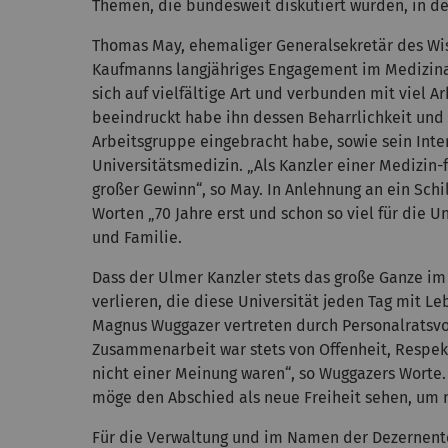
Themen, die bundesweit diskutiert wurden, in d
Thomas May, ehemaliger Generalsekretär des Wiss
Kaufmanns langjähriges Engagement im Medizinau
sich auf vielfältige Art und verbunden mit viel 
beeindruckt habe ihn dessen Beharrlichkeit und S
Arbeitsgruppe eingebracht habe, sowie sein Inte
Universitätsmedizin. „Als Kanzler einer Medizin
großer Gewinn“, so May. In Anlehnung an ein Schi
Worten „70 Jahre erst und schon so viel für die 
und Familie.
Dass der Ulmer Kanzler stets das große Ganze im
verlieren, die diese Universität jeden Tag mit Le
Magnus Wuggazer vertreten durch Personalratsvo
Zusammenarbeit war stets von Offenheit, Respekt
nicht einer Meinung waren“, so Wuggazers Worte.
möge den Abschied als neue Freiheit sehen, um 
Für die Verwaltung und im Namen der Dezernente