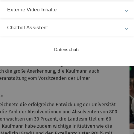
ch vorn. Der Wissenschaft werde er auch im Ruhestand
Externe Video Inhalte
eue Freiräume und gemeinsame Zeit mit seiner Familie,
 Opern, Theaterstücken und Konzerten verbringen
Chatbot Assistent
r sich von der Universität Ulm und seinen
ter aus Wissenschaft und Politik begleiteten die
Datenschutz
schungsgemeinschaft, der Hochschulrektorenkonferenz,
 für Wissenschaft, Forschung und Kunst Baden-
ich die große Anerkennung, die Kaufmann auch
veranstaltung vom Vorsitzenden der Ulmer
m“
eichnete die erfolgreiche Entwicklung der Universität
die Zahl der Absolventinnen und Absolventen von 800
suren wuchsen um 30 Prozent, die Landesmittel um 60
t. Kaufmann habe zudem wichtige Initiativen wie die
e Medizin IGradU und den
Exzellenzcluster POLiS
mit