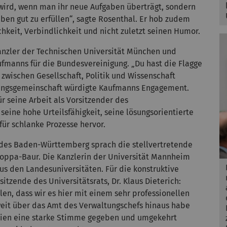
r wird, wenn man ihr neue Aufgaben überträgt, sondern
en gut zu erfüllen“, sagte Rosenthal. Er hob zudem
chkeit, Verbindlichkeit und nicht zuletzt seinen Humor.
Kanzler der Technischen Universität München und
fmanns für die Bundesvereinigung. „Du hast die Flagge
zwischen Gesellschaft, Politik und Wissenschaft
chungsgemeinschaft würdigte Kaufmanns Engagement.
r seine Arbeit als Vorsitzender des
ine hohe Urteilsfähigkeit, seine lösungsorientierte
für schlanke Prozesse hervor.
des Baden-Württemberg sprach die stellvertretende
hoppa-Baur. Die Kanzlerin der Universität Mannheim
s den Landesuniversitäten. Für die konstruktive
zende des Universitätsrats, Dr. Klaus Dieterich:
len, dass wir es hier mit einem sehr professionellen
eit über das Amt des Verwaltungschefs hinaus habe
mien eine starke Stimme gegeben und umgekehrt