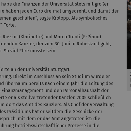
abe die Finanzen der Universität stets mit großer
 „Sie haben jeden Euro dreimal umgedreht, und damit der
hemen geschaffen“, sagte Krolopp. Als symbolisches
“-Torte.
Rossini (Klarinette) und Marco Trenti (E-Piano)
idenden Kanzler, der zum 30. Juni in Ruhestand geht,
 So viel Ehre musste sein.
erte an der Universität Stuttgart
erung. Direkt im Anschluss an sein Studium wurde er
und übernahm bereits nach einem Jahr die Leitung des
das Finanzmanagement und den Personalhaushalt der
erte er als stellvertretender Kanzler. 2005 schließlich
m dort das Amt des Kanzlers. Als Chef der Verwaltung,
des Präsidiums hat er seitdem die Geschicke der
nspruch, mit dem er das Amt angetreten ist: die
ührung betriebswirtschaftlicher Prozesse in die