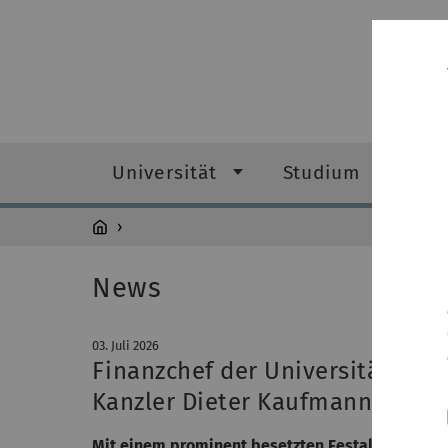
Universität
Studium
Fo
News
03. Juli 2026
Finanzchef der Universität Ulm
Kanzler Dieter Kaufmann verab
Mit einem prominent besetzten Festakt am Freitag