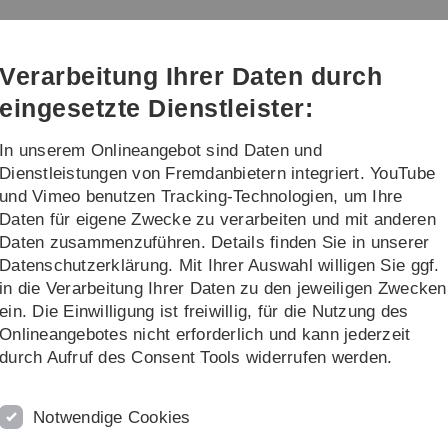
Direkt
Direkt
Direkt
Direkt
Direkt
zur
zum
zum
zur
zur
Hauptnavigation
Inhalt
Funktionsmenü
Fußleiste
Suche
Verarbeitung Ihrer Daten durch
(Sprache,
Drucken,
eingesetzte Dienstleister:
Social
Media)
In unserem Onlineangebot sind Daten und
rschung
Transfer
Dienstleistungen von Fremdanbietern integriert. YouTube
und Vimeo benutzen Tracking-Technologien, um Ihre
Daten für eigene Zwecke zu verarbeiten und mit anderen
Daten zusammenzuführen. Details finden Sie in unserer
Datenschutzerklärung. Mit Ihrer Auswahl willigen Sie ggf.
in die Verarbeitung Ihrer Daten zu den jeweiligen Zwecken
ein. Die Einwilligung ist freiwillig, für die Nutzung des
Onlineangebotes nicht erforderlich und kann jederzeit
durch Aufruf des Consent Tools widerrufen werden.
 sagt Ade
schiedet
Notwendige Cookies
, 26. Juni, hat die Universität Ulm ihren langjährigen