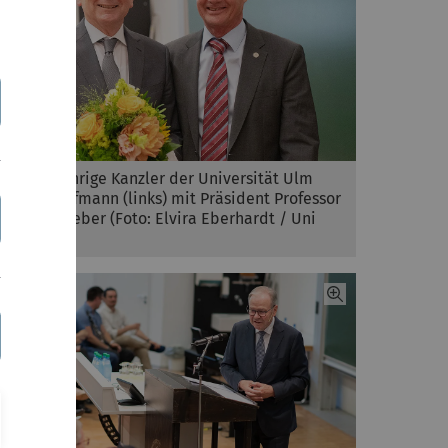
Der langjährige Kanzler der Universität Ulm
Dieter Kaufmann (links) mit Präsident Professor
Michael Weber (Foto: Elvira Eberhardt / Uni
Ulm)