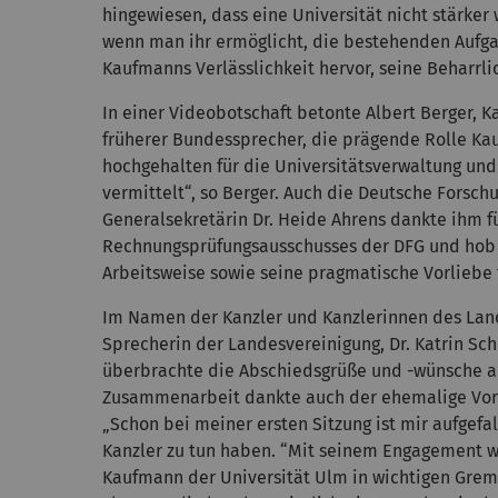
hingewiesen, dass eine Universität nicht stärke
wenn man ihr ermöglicht, die bestehenden Aufgab
Kaufmanns Verlässlichkeit hervor, seine Beharrli
In einer Videobotschaft betonte Albert Berger, 
früherer Bundessprecher, die prägende Rolle Kau
hochgehalten für die Universitätsverwaltung und 
vermittelt“, so Berger. Auch die Deutsche Fors
Generalsekretärin Dr. Heide Ahrens dankte ihm fü
Rechnungsprüfungsausschusses der DFG und hob se
Arbeitsweise sowie seine pragmatische Vorliebe 
Im Namen der Kanzler und Kanzlerinnen des Lan
Sprecherin der Landesvereinigung, Dr. Katrin Sc
überbrachte die Abschiedsgrüße und -wünsche au
Zusammenarbeit dankte auch der ehemalige Vorsit
„Schon bei meiner ersten Sitzung ist mir aufgefal
Kanzler zu tun haben. “Mit seinem Engagement w
Kaufmann der Universität Ulm in wichtigen Gre