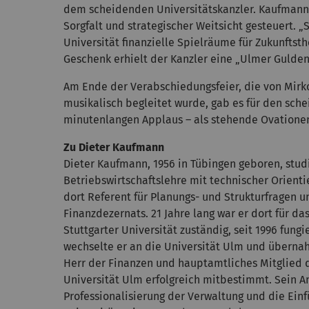
dem scheidenden Universitätskanzler. Kaufmann h
Sorgfalt und strategischer Weitsicht gesteuert.
Universität finanzielle Spielräume für Zukunftst
Geschenk erhielt der Kanzler eine „Ulmer Gulden
Am Ende der Verabschiedungsfeier, die von Mirko 
musikalisch begleitet wurde, gab es für den sche
minutenlangen Applaus – als stehende Ovationen.
Zu Dieter Kaufmann
Dieter Kaufmann, 1956 in Tübingen geboren, studi
Betriebswirtschaftslehre mit technischer Orienti
dort Referent für Planungs- und Strukturfragen 
Finanzdezernats. 21 Jahre lang war er dort für 
Stuttgarter Universität zuständig, seit 1996 fungi
wechselte er an die Universität Ulm und übernah
Herr der Finanzen und hauptamtliches Mitglied 
Universität Ulm erfolgreich mitbestimmt. Sein A
Professionalisierung der Verwaltung und die Einf