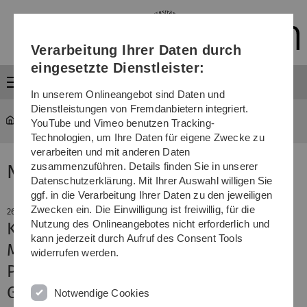
Direkt
Direkt
Direkt
Direkt
Direkt
zur
zum
zum
zur
zur
Hauptnavigation
Inhalt
Funktionsmenü
Fußleiste
Suche
Verarbeitung Ihrer Daten durch
(Sprache,
Drucken,
eingesetzte Dienstleister:
Social
Menü
Media)
In unserem Onlineangebot sind Daten und
Dienstleistungen von Fremdanbietern integriert.
YouTube und Vimeo benutzen Tracking-
Technologien, um Ihre Daten für eigene Zwecke zu
verarbeiten und mit anderen Daten
zusammenzuführen. Details finden Sie in unserer
News
Datenschutzerklärung. Mit Ihrer Auswahl willigen Sie
ggf. in die Verarbeitung Ihrer Daten zu den jeweiligen
Zwecken ein. Die Einwilligung ist freiwillig, für die
26. November 2015
Nutzung des Onlineangebotes nicht erforderlich und
Kupczyk-Gastprofessur für
kann jederzeit durch Aufruf des Consent Tools
Molekularbiologin
widerrufen werden.
Prof. Johanna Myllyharju forscht zur
Gewebe-Selbstregulation
Notwendige Cookies