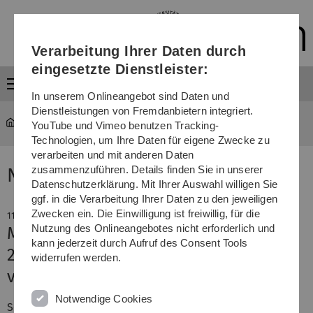
Direkt
Direkt
Direkt
Direkt
Direkt
zur
zum
zum
zur
zur
Hauptnavigation
Inhalt
Funktionsmenü
Fußleiste
Suche
Verarbeitung Ihrer Daten durch
(Sprache,
Drucken,
eingesetzte Dienstleister:
Social
Menü
Media)
In unserem Onlineangebot sind Daten und
Dienstleistungen von Fremdanbietern integriert.
YouTube und Vimeo benutzen Tracking-
Technologien, um Ihre Daten für eigene Zwecke zu
verarbeiten und mit anderen Daten
zusammenzuführen. Details finden Sie in unserer
News
Datenschutzerklärung. Mit Ihrer Auswahl willigen Sie
ggf. in die Verarbeitung Ihrer Daten zu den jeweiligen
Zwecken ein. Die Einwilligung ist freiwillig, für die
11. November 2008
Nutzung des Onlineangebotes nicht erforderlich und
Musikgenuss und Wissenschaft:
kann jederzeit durch Aufruf des Consent Tools
27. Merckle-Forschungspreise
widerrufen werden.
vergeben
Notwendige Cookies
Selbst die 27. Verleihung der Merckle-Forschungspreise