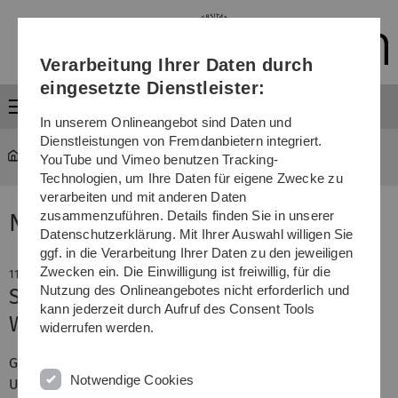
Direkt
Direkt
Direkt
Direkt
Direkt
zur
zum
zum
zur
zur
Hauptnavigation
Inhalt
Funktionsmenü
Fußleiste
Suche
Verarbeitung Ihrer Daten durch
(Sprache,
Drucken,
eingesetzte Dienstleister:
Social
Menü
Media)
In unserem Onlineangebot sind Daten und
Dienstleistungen von Fremdanbietern integriert.
YouTube und Vimeo benutzen Tracking-
Technologien, um Ihre Daten für eigene Zwecke zu
verarbeiten und mit anderen Daten
zusammenzuführen. Details finden Sie in unserer
News
Datenschutzerklärung. Mit Ihrer Auswahl willigen Sie
ggf. in die Verarbeitung Ihrer Daten zu den jeweiligen
Zwecken ein. Die Einwilligung ist freiwillig, für die
11. November 2008
Nutzung des Onlineangebotes nicht erforderlich und
SCOR-Preis 2008 an Ulmer
kann jederzeit durch Aufruf des Consent Tools
Wissenschaftler vergeben
widerrufen werden.
Große Anerkennung für zwei Absolventen der Universität
Notwendige Cookies
Ulm. SCOR Deutschland, eine Tochtergesellschaft des