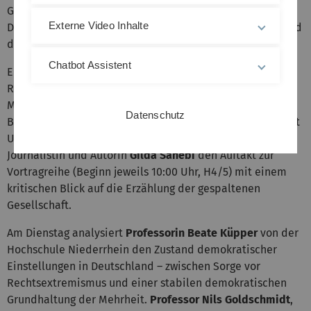
Gemeinsamkeiten und Verbindendes neu zu entdecken.
Externe Video Inhalte
Daneben gibt es Arbeitskreise, Raum für Begegnungen und
die beliebten Mittwochsangebote.
Chatbot Assistent
Eröffnet wird die Frühjahrsakademie von Professor Dieter
Rautenbach, Vize-Präsident für Karriere, am Montag, 23.
März, 9:30 Uhr im H4/5. Ein Grußwort spricht Iris Mann,
Datenschutz
Bürgermeisterin für Kultur, Bildung und Soziales der Stadt
Ulm. Danach macht die Politikwissenschaftlerin,
Journalistin und Autorin
Gilda Sahebi
den Auftakt zur
Vortragreihe (Beginn jeweils 10:00 Uhr, H4/5) mit einem
kritischen Blick auf die Erzählung der gespaltenen
Gesellschaft.
Am Dienstag analysiert
Professorin Beate Küpper
von der
Hochschule Niederrhein den Zustand demokratischer
Einstellungen in Deutschland – zwischen Sorge vor
Rechtsextremismus und einer stabilen demokratischen
Grundhaltung der Mehrheit.
Professor Nils Goldschmidt
,