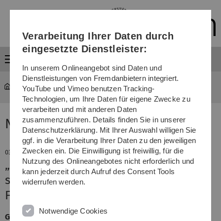
Direkt
Direkt
Direkt
Direkt
Direkt
zur
zum
zum
zur
zur
Hauptnavigation
Inhalt
Funktionsmenü
Fußleiste
Suche
Verarbeitung Ihrer Daten durch
(Sprache,
Drucken,
eingesetzte Dienstleister:
Social
Menü
Media)
In unserem Onlineangebot sind Daten und
Dienstleistungen von Fremdanbietern integriert.
YouTube und Vimeo benutzen Tracking-
Technologien, um Ihre Daten für eigene Zwecke zu
verarbeiten und mit anderen Daten
zusammenzuführen. Details finden Sie in unserer
News
Datenschutzerklärung. Mit Ihrer Auswahl willigen Sie
ggf. in die Verarbeitung Ihrer Daten zu den jeweiligen
Zwecken ein. Die Einwilligung ist freiwillig, für die
03. Februar 2026
Nutzung des Onlineangebotes nicht erforderlich und
„ZusammenLeben. Verbinden statt
kann jederzeit durch Aufruf des Consent Tools
spalten“
widerrufen werden.
Frühjahrsakademie an der Uni Ulm
Notwendige Cookies
Gesellschaftlicher Zusammenhalt kommt nicht von