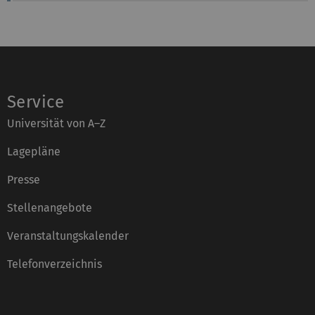
m
l
:
e
f
o
n
:
Service
Universität von A–Z
Lagepläne
Presse
Stellenangebote
Veranstaltungskalender
Telefonverzeichnis