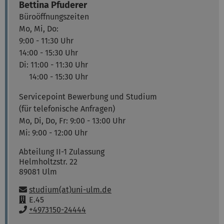
Bettina
Pfuderer
Büroöffnungszeiten
Mo, Mi, Do:
9:00 - 11:30 Uhr
14:00 - 15:30 Uhr
Di: 11:00 - 11:30 Uhr
14:00 - 15:30 Uhr
Servicepoint Bewerbung und Studium
(für telefonische Anfragen)
Mo, Di, Do, Fr: 9:00 - 13:00 Uhr
Mi: 9:00 - 12:00 Uhr
Abteilung II-1 Zulassung
Helmholtzstr. 22
89081
Ulm
E-Mail:
studium(at)uni-ulm.de
R
E.45
a
T
+4973150-24444
u
e