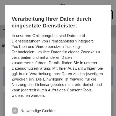
Direkt
Direkt
Direkt
Direkt
Direkt
zur
zum
zum
zur
zur
Hauptnavigation
Inhalt
Funktionsmenü
Fußleiste
Suche
Verarbeitung Ihrer Daten durch
(Sprache,
Drucken,
eingesetzte Dienstleister:
Social
Menü
Media)
In unserem Onlineangebot sind Daten und
Dienstleistungen von Fremdanbietern integriert.
Studium
...
Masterstudiengänge
YouTube und Vimeo benutzen Tracking-
Technologien, um Ihre Daten für eigene Zwecke zu
verarbeiten und mit anderen Daten
zusammenzuführen. Details finden Sie in unserer
Datenschutzerklärung. Mit Ihrer Auswahl willigen Sie
ggf. in die Verarbeitung Ihrer Daten zu den jeweiligen
Physics - Master of Science (M.Sc.)
Zwecken ein. Die Einwilligung ist freiwillig, für die
Nutzung des Onlineangebotes nicht erforderlich und
kann jederzeit durch Aufruf des Consent Tools
widerrufen werden.
Bewerbungsfristen
Wintersemester: 01. April - 15. Mai
Notwendige Cookies
Sommersemester:
15. Okt. - 15. Nov.