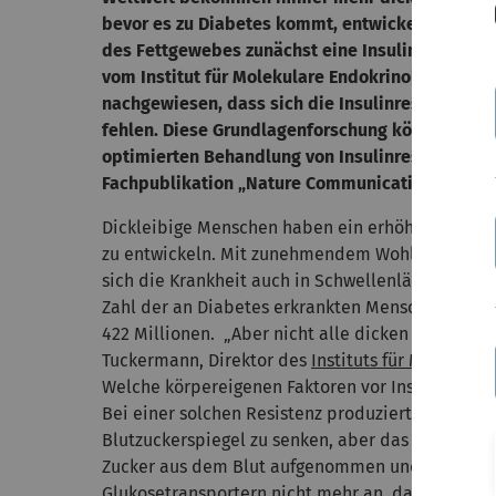
bevor es zu Diabetes kommt, entwickelt sich be
des Fettgewebes zunächst eine Insulinresistenz
vom Institut für Molekulare Endokrinologie der 
nachgewiesen, dass sich die Insulinresistenz e
fehlen. Diese Grundlagenforschung könnte in Z
optimierten Behandlung von Insulinresistenz fü
Fachpublikation „Nature Communications“ veröff
Dickleibige Menschen haben ein erhöhtes Risiko, 
zu entwickeln. Mit zunehmendem Wohlstand und d
sich die Krankheit auch in Schwellenländern aus.
Zahl der an Diabetes erkrankten Menschen zwisch
422 Millionen. „Aber nicht alle dicken Menschen 
Tuckermann, Direktor des
Instituts für Molekula
Welche körpereigenen Faktoren vor Insulinresist
Bei einer solchen Resistenz produziert die Bauc
Blutzuckerspiegel zu senken, aber das Hormon ka
Zucker aus dem Blut aufgenommen und in die Ze
Glukosetransportern nicht mehr an, das Insulin wi