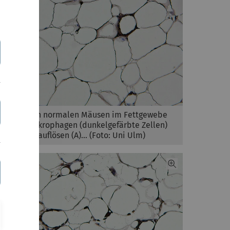
Während in normalen Mäusen im Fettgewebe
wenige Makrophagen (dunkelgefärbte Zellen)
Fettzellen auflösen (A)... (Foto: Uni Ulm)