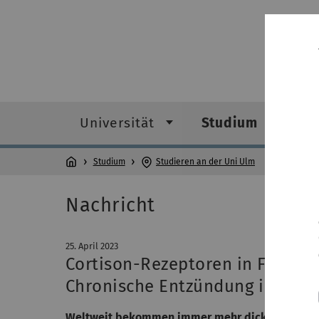
Universität
Studium
F
Studium
Studieren an der Uni Ulm
Nachricht
25. April 2023
Cortison-Rezeptoren in Fresszel
Chronische Entzündung im Fett
Weltweit bekommen immer mehr dickleibige Men