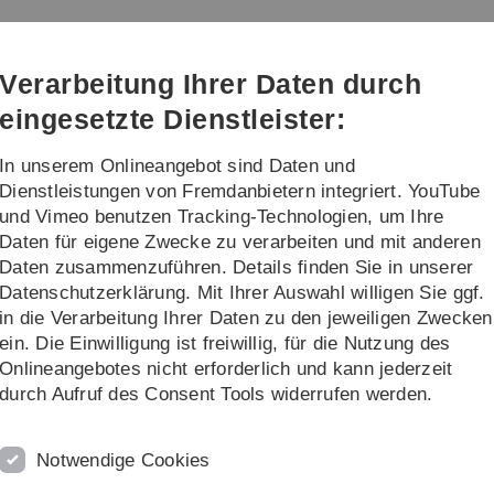
Direkt
Direkt
Direkt
Direkt
Direkt
zur
zum
zum
zur
zur
Hauptnavigation
Inhalt
Funktionsmenü
Fußleiste
Suche
Verarbeitung Ihrer Daten durch
(Sprache,
Drucken,
eingesetzte Dienstleister:
Social
Media)
In unserem Onlineangebot sind Daten und
orschung
Transfer
Dienstleistungen von Fremdanbietern integriert. YouTube
und Vimeo benutzen Tracking-Technologien, um Ihre
Daten für eigene Zwecke zu verarbeiten und mit anderen
Daten zusammenzuführen. Details finden Sie in unserer
Datenschutzerklärung. Mit Ihrer Auswahl willigen Sie ggf.
in die Verarbeitung Ihrer Daten zu den jeweiligen Zwecken
ein. Die Einwilligung ist freiwillig, für die Nutzung des
Onlineangebotes nicht erforderlich und kann jederzeit
durch Aufruf des Consent Tools widerrufen werden.
len schützen vor Insulinresistenz
gewebe wird unterdrückt
Notwendige Cookies
schen im Laufe ihres Lebens Typ II-Diabetes. Doch