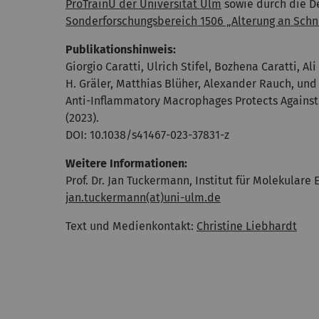
ProTrainU der Universität Ulm
sowie durch die D
Sonderforschungsbereich 1506 „Alterung an Schni
Publikationshinweis:
Giorgio Caratti, Ulrich Stifel, Bozhena Caratti, A
H. Gräler, Matthias Blüher, Alexander Rauch, und 
Anti-Inflammatory Macrophages Protects Against 
(2023).
DOI: 10.1038/s41467-023-37831-z
Weitere Informationen:
Prof. Dr. Jan Tuckermann, Institut für Molekulare 
jan.tuckermann(at)uni-ulm.de
Text und Medienkontakt:
Christine Liebhardt