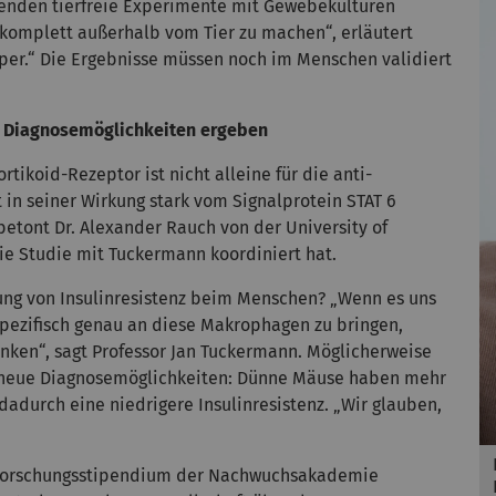
henden tierfreie Experimente mit Gewebekulturen
g komplett außerhalb vom Tier zu machen“, erläutert
per.“ Die Ergebnisse müssen noch im Menschen validiert
e Diagnosemöglichkeiten ergeben
rtikoid-Rezeptor ist nicht alleine für die anti-
t in seiner Wirkung stark vom Signalprotein STAT 6
 betont Dr. Alexander Rauch von der University of
e Studie mit Tuckermann koordiniert hat.
ng von Insulinresistenz beim Menschen? „Wenn es uns
lspezifisch genau an diese Makrophagen zu bringen,
senken“, sagt Professor Jan Tuckermann. Möglicherweise
 neue Diagnosemöglichkeiten: Dünne Mäuse haben mehr
durch eine niedrigere Insulinresistenz. „Wir glauben,
n Forschungsstipendium der Nachwuchsakademie