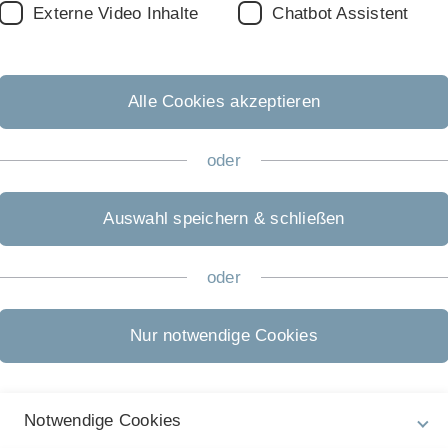
Externe Video Inhalte
Chatbot Assistent
i Betroffenen aufgrund einer chronischen Entzündung
 als Vorstufe. Forschende um Professor Jan Tuckermann
Tiere der Universität Ulm haben jetzt im Mausmodell
rhöht, wenn Fresszellen bestimmte Cortison-Rezeptoren
Alle Cookies akzeptieren
ukunft zu besseren Diagnosemöglichkeiten und einer
hren. Die deutsch-dänische Studie wurde in der
oder
entlicht.
eine Insulinresistenz und in Folge Diabetes des Typs II
Auswahl speichern & schließen
er Verfügbarkeit kalorienreicher Lebensmittel breitet
 Die Weltgesundheitsorganisation schätzt, dass sich die
en 1980 und 2014 beinahe vervierfacht hat: von 108 auf
oder
sind automatisch insulinresistent“, sagt Professor Jan
re Endokrinologie der Tiere an der Universität Ulm
.
Nur notwendige Cookies
enz schützen können, ist Gegenstand seiner Forschung.
hspeicheldrüse zwar noch Insulin, um den
nn nicht mehr richtig wirken. Denn die Botschaft, dass
Notwendige Cookies
llen gebracht werden muss, kommt bei den zuständigen
rkt schlechter.