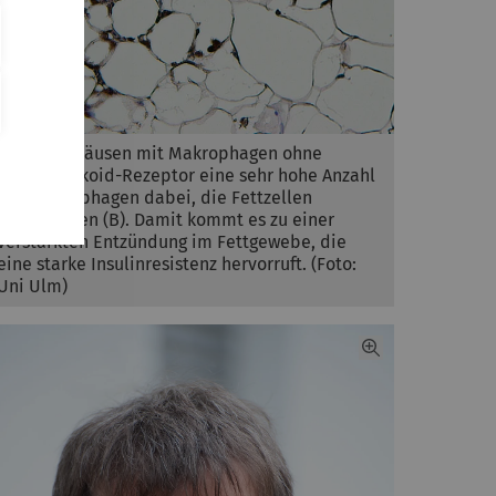
... ist bei Mäusen mit Makrophagen ohne
Glukokortikoid-Rezeptor eine sehr hohe Anzahl
von Makrophagen dabei, die Fettzellen
einzukreisen (B). Damit kommt es zu einer
verstärkten Entzündung im Fettgewebe, die
eine starke Insulinresistenz hervorruft. (Foto:
Uni Ulm)