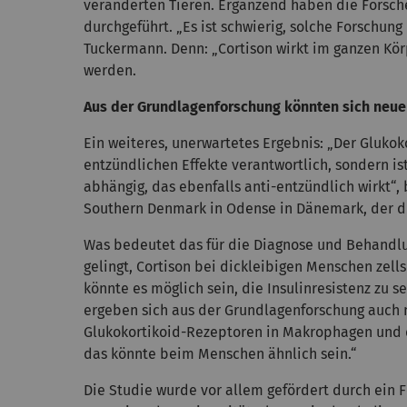
veränderten Tieren. Ergänzend haben die Forsc
durchgeführt. „Es ist schwierig, solche Forschun
Tuckermann. Denn: „Cortison wirkt im ganzen Kör
werden.
Aus der Grundlagenforschung könnten sich neu
Ein weiteres, unerwartetes Ergebnis: „Der Glukoko
entzündlichen Effekte verantwortlich, sondern is
abhängig, das ebenfalls anti-entzündlich wirkt“,
Southern Denmark in Odense in Dänemark, der di
Was bedeutet das für die Diagnose und Behandlu
gelingt, Cortison bei dickleibigen Menschen zel
könnte es möglich sein, die Insulinresistenz zu 
ergeben sich aus der Grundlagenforschung auch
Glukokortikoid-Rezeptoren in Makrophagen und da
das könnte beim Menschen ähnlich sein.“
Die Studie wurde vor allem gefördert durch ei