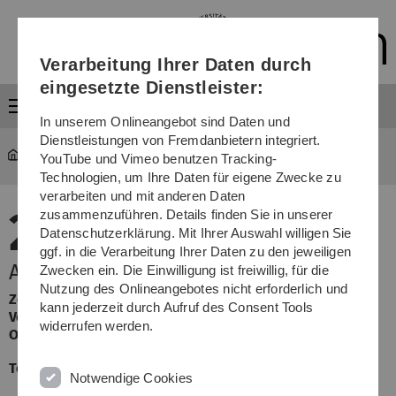
Direkt
Direkt
Direkt
Direkt
Direkt
zur
zum
zum
zur
zur
Hauptnavigation
Inhalt
Funktionsmenü
Fußleiste
Suche
Verarbeitung Ihrer Daten durch
(Sprache,
Drucken,
eingesetzte Dienstleister:
Social
Menü
Media)
In unserem Onlineangebot sind Daten und
Dienstleistungen von Fremdanbietern integriert.
YouTube und Vimeo benutzen Tracking-
Technologien, um Ihre Daten für eigene Zwecke zu
verarbeiten und mit anderen Daten
26.
zusammenzuführen. Details finden Sie in unserer
Datenschutzerklärung. Mit Ihrer Auswahl willigen Sie
April 2026
ggf. in die Verarbeitung Ihrer Daten zu den jeweiligen
Arzneipflanzen: Die Kraft der Wurzeln
Zwecken ein. Die Einwilligung ist freiwillig, für die
Nutzung des Onlineangebotes nicht erforderlich und
Zeit:
Sonntag, 14:15 Uhr
kann jederzeit durch Aufruf des Consent Tools
Veranstalter:
Botanischer Garten
widerrufen werden.
Ort:
Webinar Zoom
Termin verschoben auf 26.04.26
Notwendige Cookies