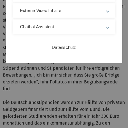
Erleichterung und Freude, dass die Vergabefeier nach zwei
Externe Video Inhalte
coronageplagten Jahren endlich wieder in Präsenz
stattfinden konnte, war auch bei der gastgebenden
Vizepräsidentin für Lehre groß: „Endlich können wir diese
Chatbot Assistent
Veranstaltung wieder gebührend feiern, denn das haben
Sie verdient!“, so Professorin Olga Pollatos. „Wir sind sehr
stolz darauf, dass wir dieses Jahr 90 talentierte junge
Datenschutz
Menschen mit Deutschlandstipendien unterstützen
können“, sagte die Gastgeberin und dankte den
Stipendiatinnen und Stipendiaten für ihre erfolgreichen
Bewerbungen. „Ich bin mir sicher, dass Sie große Erfolge
erzielen werden“, fuhr Pollatos in ihrer Begrüßungsrede
fort.
Die Deutschlandstipendien werden zur Hälfte von privaten
Geldgebern finanziert und zur Hälfte vom Bund. Die
geförderten Studierenden erhalten für ein Jahr 300 Euro
monatlich und das einkommensunabhängig. Zu den