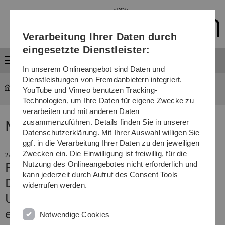
Direkt
Direkt
Direkt
Direkt
Direkt
zur
zum
zum
zur
zur
Hauptnavigation
Inhalt
Funktionsmenü
Fußleiste
Suche
Verarbeitung Ihrer Daten durch
(Sprache,
Drucken,
eingesetzte Dienstleister:
Social
Menü
Media)
In unserem Onlineangebot sind Daten und
Dienstleistungen von Fremdanbietern integriert.
YouTube und Vimeo benutzen Tracking-
Technologien, um Ihre Daten für eigene Zwecke zu
verarbeiten und mit anderen Daten
zusammenzuführen. Details finden Sie in unserer
News
Datenschutzerklärung. Mit Ihrer Auswahl willigen Sie
ggf. in die Verarbeitung Ihrer Daten zu den jeweiligen
Zwecken ein. Die Einwilligung ist freiwillig, für die
27. Januar 2023
Nutzung des Onlineangebotes nicht erforderlich und
Feierliche Vergabe der
kann jederzeit durch Aufruf des Consent Tools
Deutschlandstipendien
widerrufen werden.
Unternehmen fördern begabte und
engagierte Studierende
Notwendige Cookies