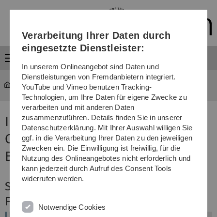
Direkt
Direkt
Direkt
Direkt
Direkt
zur
zum
zum
zur
zur
Hauptnavigation
Inhalt
Funktionsmenü
Fußleiste
Suche
Verarbeitung Ihrer Daten durch
(Sprache,
Drucken,
eingesetzte Dienstleister:
Social
Menü
Media)
In unserem Onlineangebot sind Daten und
Dienstleistungen von Fremdanbietern integriert.
Studium
Bewerbung und Immatrikulation
YouTube und Vimeo benutzen Tracking-
Technologien, um Ihre Daten für eigene Zwecke zu
verarbeiten und mit anderen Daten
zusammenzuführen. Details finden Sie in unserer
Immatrikulation
Datenschutzerklärung. Mit Ihrer Auswahl willigen Sie
Chemieingenieurwesen -
ggf. in die Verarbeitung Ihrer Daten zu den jeweiligen
Zwecken ein. Die Einwilligung ist freiwillig, für die
Bachelor of Science (B. Sc.)
Nutzung des Onlineangebotes nicht erforderlich und
kann jederzeit durch Aufruf des Consent Tools
widerrufen werden.
So bewerben Sie sich für das 1.
Fachsemester:
Notwendige Cookies