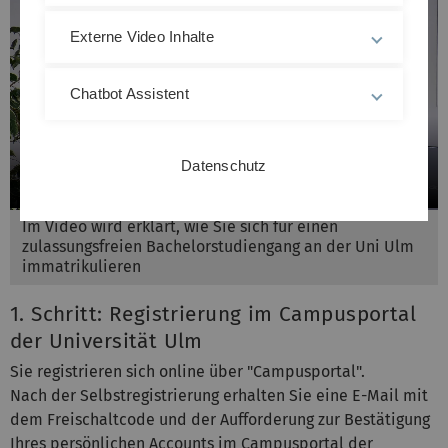
Externe Video Inhalte
Chatbot Assistent
Datenschutz
Im Video wird erklärt, wie Sie sich für einen
zulassungsfreien Bachelorstudiengang an der Uni Ulm
immatrikulieren
1. Schritt: Registrierung im Campusportal
der Universität Ulm
Sie registrieren sich online über "Campusportal".
Nach der Selbstregistrierung erhalten Sie eine E-Mail mit
dem Freischaltcode und der Aufforderung zur Bestätigung
Ihres persönlichen Accounts im Campusportal der