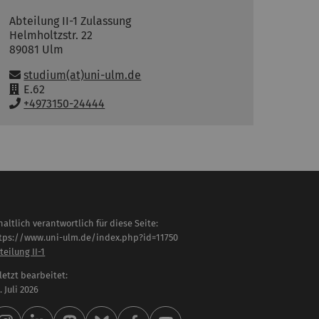
Abteilung II-1 Zulassung
Helmholtzstr. 22
89081
Ulm
E-Mail:
studium(at)uni-ulm.de
R
E.62
a
T
+4973150-24444
u
e
m
l
:
e
f
o
n
:
haltlich verantwortlich für diese Seite:
tps://www.uni-ulm.de/index.php?id=11750
teilung II-1
letzt bearbeitet:
 . Juli 2026