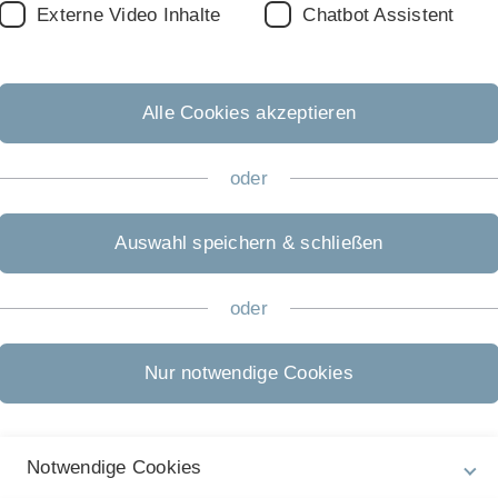
Zulassungsbeschränkung:
Externe Video Inhalte
Chatbot Assistent
----
Alle Cookies akzeptieren
oder
Auswahl speichern & schließen
oder
r Universität Ulm
portal.
ne E-Mail mit dem Freischaltcode und der Aufforderung zur Be
Nur notwendige Cookies
niversität Ulm
erbungsantrag und laden die erforderlichen Unterlagen hoch.
Notwendige Cookies