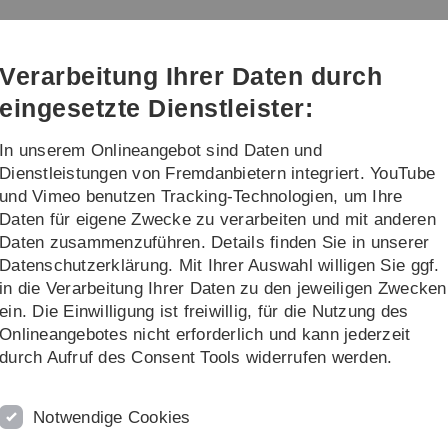
Direkt
Direkt
Direkt
Direkt
Direkt
zur
zum
zum
zur
zur
Hauptnavigation
Inhalt
Funktionsmenü
Fußleiste
Suche
Verarbeitung Ihrer Daten durch
(Sprache,
Drucken,
eingesetzte Dienstleister:
Social
Media)
In unserem Onlineangebot sind Daten und
orschung
Transfer
Dienstleistungen von Fremdanbietern integriert. YouTube
und Vimeo benutzen Tracking-Technologien, um Ihre
Daten für eigene Zwecke zu verarbeiten und mit anderen
erstudiengänge
Daten zusammenzuführen. Details finden Sie in unserer
Datenschutzerklärung. Mit Ihrer Auswahl willigen Sie ggf.
in die Verarbeitung Ihrer Daten zu den jeweiligen Zwecken
nce (M.Sc.)
ein. Die Einwilligung ist freiwillig, für die Nutzung des
Onlineangebotes nicht erforderlich und kann jederzeit
durch Aufruf des Consent Tools widerrufen werden.
Erforderliche Sprachkenntnisse:
Notwendige Cookies
deutsch
und
englisch