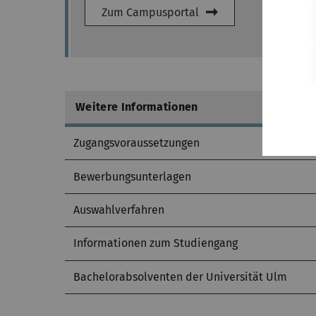
Zum Campusportal
Weitere Informationen
Zugangsvoraussetzungen
Bewerbungsunterlagen
Auswahlverfahren
Informationen zum Studiengang
Bachelorabsolventen der Universität Ulm