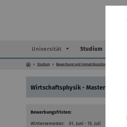
Universität
Studium
F
Studium
Bewerbung und Immatrikulation
Mast
Wirtschaftsphysik - Master of Scie
Bewerbungsfristen:
Wintersemester: 01. Juni - 15. Juli