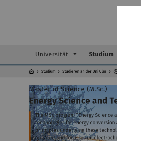
Universität
Studium
F
Studium
Studieren an der Uni Ulm
Studiengän
Master of Science (M.Sc.)
Energy Science and Techno
The MSc program “Energy Science and Techno
technologies for energy conversion and storage
principles underlying these technologies. The
oriented and focusses on electrochemical ene