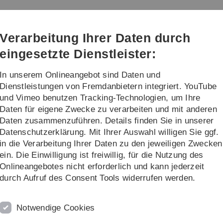
Direkt
Direkt
Direkt
Direkt
Direkt
zur
zum
zum
zur
zur
Hauptnavigation
Inhalt
Funktionsmenü
Fußleiste
Suche
Verarbeitung Ihrer Daten durch
(Sprache,
Drucken,
eingesetzte Dienstleister:
Social
Media)
In unserem Onlineangebot sind Daten und
orschung
Transfer
Dienstleistungen von Fremdanbietern integriert. YouTube
und Vimeo benutzen Tracking-Technologien, um Ihre
Daten für eigene Zwecke zu verarbeiten und mit anderen
ge
Daten zusammenzuführen. Details finden Sie in unserer
Datenschutzerklärung. Mit Ihrer Auswahl willigen Sie ggf.
in die Verarbeitung Ihrer Daten zu den jeweiligen Zwecken
ein. Die Einwilligung ist freiwillig, für die Nutzung des
logy
Onlineangebotes nicht erforderlich und kann jederzeit
durch Aufruf des Consent Tools widerrufen werden.
logy” deals with modern
 and with the scientific
 program is strongly research-
Notwendige Cookies
rgy conversion and storage in