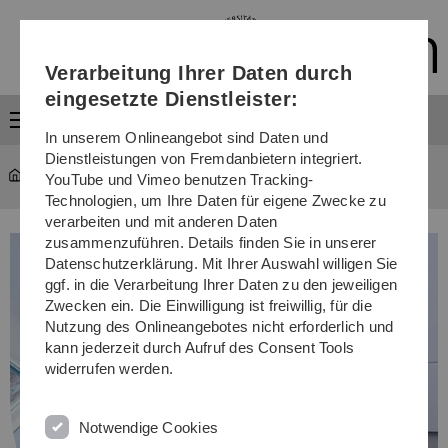
Direkt
Direkt
Direkt
Direkt
Direkt
zur
zum
zum
zur
zur
Hauptnavigation
Inhalt
Funktionsmenü
Fußleiste
Suche
Verarbeitung Ihrer Daten durch
(Sprache,
Drucken,
eingesetzte Dienstleister:
Social
Menü
Media)
In unserem Onlineangebot sind Daten und
Dienstleistungen von Fremdanbietern integriert.
Studium
...
Studiengänge
YouTube und Vimeo benutzen Tracking-
Technologien, um Ihre Daten für eigene Zwecke zu
verarbeiten und mit anderen Daten
zusammenzuführen. Details finden Sie in unserer
Datenschutzerklärung. Mit Ihrer Auswahl willigen Sie
ggf. in die Verarbeitung Ihrer Daten zu den jeweiligen
Zwecken ein. Die Einwilligung ist freiwillig, für die
Nutzung des Onlineangebotes nicht erforderlich und
kann jederzeit durch Aufruf des Consent Tools
widerrufen werden.
Notwendige Cookies