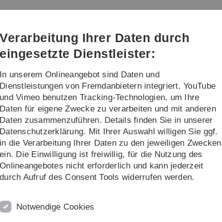
Direkt
Direkt
Direkt
Direkt
Direkt
zur
zum
zum
zur
zur
Hauptnavigation
Inhalt
Funktionsmenü
Fußleiste
Suche
Verarbeitung Ihrer Daten durch
(Sprache,
Drucken,
eingesetzte Dienstleister:
Social
Media)
In unserem Onlineangebot sind Daten und
orschung
Transfer
Dienstleistungen von Fremdanbietern integriert. YouTube
und Vimeo benutzen Tracking-Technologien, um Ihre
Daten für eigene Zwecke zu verarbeiten und mit anderen
Daten zusammenzuführen. Details finden Sie in unserer
Datenschutzerklärung. Mit Ihrer Auswahl willigen Sie ggf.
in die Verarbeitung Ihrer Daten zu den jeweiligen Zwecken
hlbefinden im Studium
ein. Die Einwilligung ist freiwillig, für die Nutzung des
r Studierenden in den Blick
Onlineangebotes nicht erforderlich und kann jederzeit
durch Aufruf des Consent Tools widerrufen werden.
ht ganz unter dem Motto „Psychische Gesundheit und
hrentwicklung
lädt alle Interessierten am Donnerstag, 17.
Notwendige Cookies
26, Meyerhofstraße)
ein. Vorgestellt werden