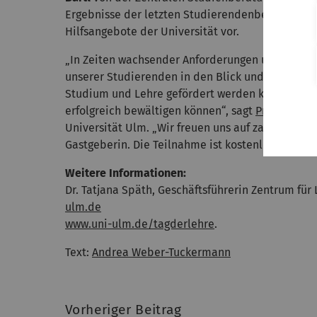
Ergebnisse der letzten Studierendenbefragung, 
Hilfsangebote der Universität vor.
„In Zeiten wachsender Anforderungen und Herau
unserer Studierenden in den Blick und suchen g
Studium und Lehre gefördert werden kann, dami
erfolgreich bewältigen können“, sagt
Professorin 
Universität Ulm. „Wir freuen uns auf zahlreiche i
Gastgeberin. Die Teilnahme ist kostenlos. Um A
Weitere Informationen:
Dr. Tatjana Späth, Geschäftsführerin Zentrum für 
ulm.de
www.uni-ulm.de/tagderlehre
.
Text:
Andrea Weber-Tuckermann
Vorheriger Beitrag