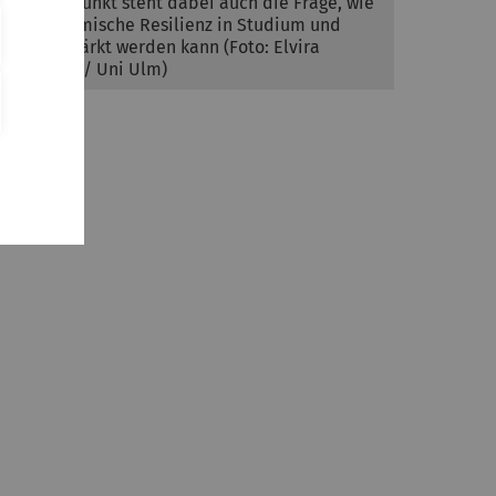
Im Mittelpunkt steht dabei auch die Frage, wie
die akademische Resilienz in Studium und
Lehre gestärkt werden kann (Foto: Elvira
Eberhardt / Uni Ulm)