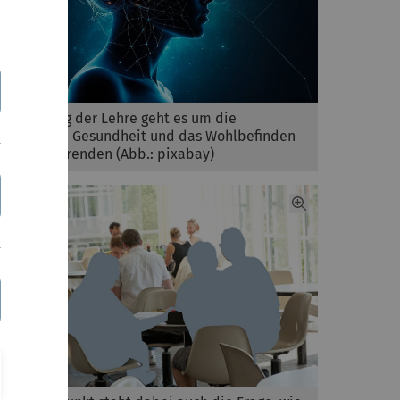
Beim 8. Tag der Lehre geht es um die
psychische Gesundheit und das Wohlbefinden
der Studierenden (Abb.: pixabay)