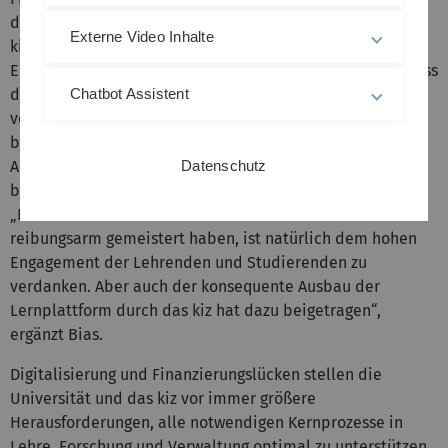
diese zentrale Lernplattform. Alexander Bias betreut im
Externe Video Inhalte
kiz die Software Moodle und ist auch in der weltweiten
Entwickler-Community aktiv. „Open-Source bedeutet, dass
der Quellcode eines Systems öffentlich ist und frei
Chatbot Assistent
verwendet werden darf“, so Alexander Bias. Jedoch
bedeute frei nicht gleich kostenlos, denn die
Anwendungen müssen von IT-Expertinnen und Experten
Datenschutz
betrieben, unterhalten und weiterentwickelt werden.
„Dass wir das Online-Sommersemester mit Moodle so
reibungsarm gemeistert haben, ist natürlich dem hohen
Engagement der Lehrenden und Studierenden zu
verdanken. Aber auch der konsequente Ausbau der
Lernplattform durch das kiz hat dazu beigetragen“,
ergänzt Bias.
Digitalisierung und Finanzierungslücken stellen die
Universität und das kiz vor immer größere
Herausforderungen, alle notwendigen Kernprozesse in
Lehre, Forschung und Verwaltung optimal zu unterstützen.