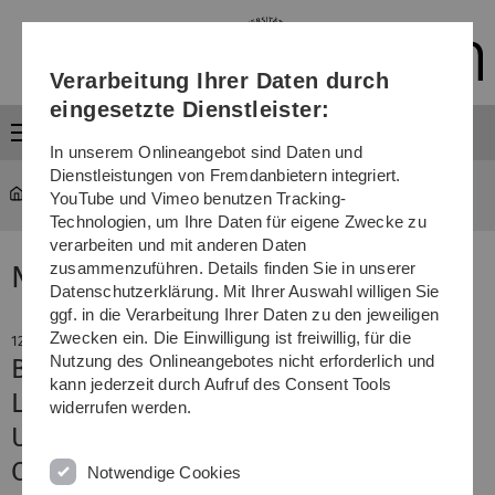
Direkt
Direkt
Direkt
Direkt
Direkt
zur
zum
zum
zur
zur
Hauptnavigation
Inhalt
Funktionsmenü
Fußleiste
Suche
Verarbeitung Ihrer Daten durch
(Sprache,
Drucken,
eingesetzte Dienstleister:
Social
Menü
Media)
In unserem Onlineangebot sind Daten und
Dienstleistungen von Fremdanbietern integriert.
YouTube und Vimeo benutzen Tracking-
Technologien, um Ihre Daten für eigene Zwecke zu
verarbeiten und mit anderen Daten
zusammenzuführen. Details finden Sie in unserer
News
Datenschutzerklärung. Mit Ihrer Auswahl willigen Sie
ggf. in die Verarbeitung Ihrer Daten zu den jeweiligen
Zwecken ein. Die Einwilligung ist freiwillig, für die
12. August 2020
Nutzung des Onlineangebotes nicht erforderlich und
Bildungsplattformen bei der Online-
kann jederzeit durch Aufruf des Consent Tools
Lehre unverzichtbar
widerrufen werden.
Uni Ulm unterzeichnet Erklärung der
Open-Source-Anbieter
Notwendige Cookies