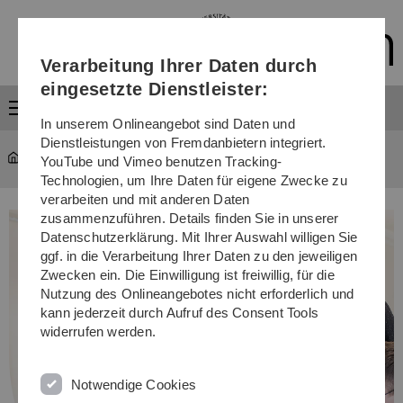
Direkt
Direkt
Direkt
Direkt
Direkt
zur
zum
zum
zur
zur
Hauptnavigation
Inhalt
Funktionsmenü
Fußleiste
Suche
Verarbeitung Ihrer Daten durch
(Sprache,
Drucken,
eingesetzte Dienstleister:
Social
Menü
Media)
In unserem Onlineangebot sind Daten und
Dienstleistungen von Fremdanbietern integriert.
Studium
...
Studiengänge
YouTube und Vimeo benutzen Tracking-
Technologien, um Ihre Daten für eigene Zwecke zu
verarbeiten und mit anderen Daten
zusammenzuführen. Details finden Sie in unserer
Datenschutzerklärung. Mit Ihrer Auswahl willigen Sie
ggf. in die Verarbeitung Ihrer Daten zu den jeweiligen
Zwecken ein. Die Einwilligung ist freiwillig, für die
Nutzung des Onlineangebotes nicht erforderlich und
kann jederzeit durch Aufruf des Consent Tools
widerrufen werden.
Notwendige Cookies