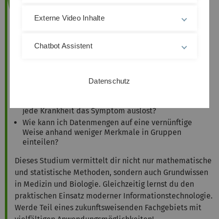
Herausforderungen anzugehen.
Externe Video Inhalte
Hier sind einige Fragen, bei deren Beantwortung das
Studium Mathematische Biometrie hilft:
Chatbot Assistent
Wie teste ich die Wirkung eines neuen
Medikaments?
Wie bestimme ich die Wahrscheinlichkeit, dass
Datenschutz
ein Symptom von einer bestimmten Krankheit
kommt, wenn ich nur umgekehrt weiß, wie oft
jede Krankheit das Symptom auslöst?
Wie kann ich Datenmengen auf eine vernünftige
Weise anhand weniger Merkmale in Gruppen
einteilen?
Dieses Studium vermittelt dir nicht nur mathematische
und statistische Methoden, sondern auch Grundwissen
in Medizin und Biologie. Gleichzeitig lernst du den
praktischen Einsatz moderner Informationstechnologie.
Werde Teil eines zukunftsweisenden Fachgebiets mit