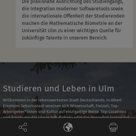
Die praxisnahe Ausrichtung des Studiengangs,
die Integration moderner Softwaretools sowie
die internationale Offenheit der Studierenden
machen die Mathematische Biometrie an der
Universität Ulm zu einer wichtigen Quelle für
zukünftige Talente in unserem Bereich.
Studieren und Leben in Ulm
Willkommen in der lebenswertesten Stadt Deutschlands. In Albert
Einsteins Geburtsstadt vereinen sich Wissenschaft, Freizeit, Top-
Arbeitgeber*innen und Kultur auf einzigartige Weise. Top-Locations
und Events wie das Ulmer Zelt, Nabada oder das Donaufest locken auf
die urigen Gassen. Hier fühlt man sich zu Hause!
Kulturell ist die Stadt Ulm breit aufgestellt. Studierende der Universität