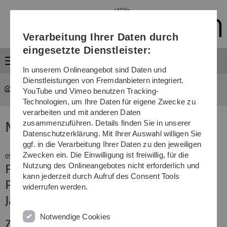
Direkt
Direkt
Direkt
Direkt
Direkt
zur
zum
zum
zur
zur
Hauptnavigation
Inhalt
Funktionsmenü
Fußleiste
Suche
Verarbeitung Ihrer Daten durch
(Sprache,
Drucken,
eingesetzte Dienstleister:
Social
Menü
Media)
In unserem Onlineangebot sind Daten und
Dienstleistungen von Fremdanbietern integriert.
YouTube und Vimeo benutzen Tracking-
Technologien, um Ihre Daten für eigene Zwecke zu
verarbeiten und mit anderen Daten
zusammenzuführen. Details finden Sie in unserer
News
Datenschutzerklärung. Mit Ihrer Auswahl willigen Sie
ggf. in die Verarbeitung Ihrer Daten zu den jeweiligen
Zwecken ein. Die Einwilligung ist freiwillig, für die
05. März 2021
Nutzung des Onlineangebotes nicht erforderlich und
Film ab für den Dies academicus
kann jederzeit durch Aufruf des Consent Tools
Preisverleihungen und
widerrufen werden.
Jahresrückblick auf dem Bildschirm
Notwendige Cookies
Zum Video digitaler Dies academicus