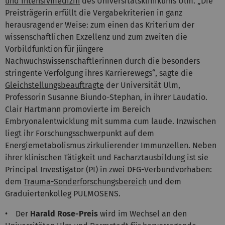
und Intensivmedizin
des Universitätsklinikums Ulm. „Die
Preisträgerin erfüllt die Vergabekriterien in ganz
herausragender Weise: zum einen das Kriterium der
wissenschaftlichen Exzellenz und zum zweiten die
Vorbildfunktion für jüngere
Nachwuchswissenschaftlerinnen durch die besonders
stringente Verfolgung ihres Karrierewegs“, sagte die
Gleichstellungsbeauftragte
der Universität Ulm,
Professorin Susanne Biundo-Stephan, in ihrer Laudatio.
Clair Hartmann promovierte im Bereich
Embryonalentwicklung mit summa cum laude. Inzwischen
liegt ihr Forschungsschwerpunkt auf dem
Energiemetabolismus zirkulierender Immunzellen. Neben
ihrer klinischen Tätigkeit und Facharztausbildung ist sie
Principal Investigator (PI) in zwei DFG-Verbundvorhaben:
dem
Trauma-Sonderforschungsbereich
und dem
Graduiertenkolleg PULMOSENS.
• Der
Harald Rose-Preis
wird im Wechsel an den