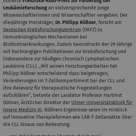
dotierte
Franziska-Kolb-Preis zur Förderung der
Leukämieforschung
an vielversprechende junge
Wissenschaftlerinnen und Wissenschaftler vergeben. Der
diesjährige Preisträger,
Dr. Philipp Rößner
, forscht am
Deutschen Krebsforschungszentrum
(DKFZ) zu
immunbiologischen Mechanismen bei
Blutkrebserkrankungen. Zudem beeindruckt der 29-Jährige
mit hochrangigen Publikationen zur Krebsforschung und
insbesondere zur häufigen Chronisch Lymphatischen
Leukämie (CLL). „Mit seinen Forschungsarbeiten hat
Philipp Rößner entscheidend dazu beigetragen,
Veränderungen im T-Zellkompartiment bei der CLL und
ihre Relevanz für therapeutische Fragestellungen
aufzuklären“, betonte der Laudator Professor Hartmut
Döhner, Ärztlicher Direktor der
Ulmer Universitätsklinik für
Innere Medizin III
. Rößners Ergebnisse seien im Hinblick
auf innovative Therapieformen wie CAR-T-Zellansätze über
die CLL hinaus von Bedeutung.