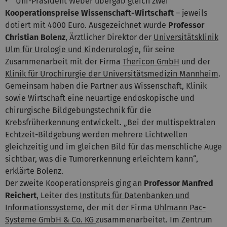
• Uni-Präsident Weber übergab gleich zwei
Kooperationspreise Wissenschaft-Wirtschaft
– jeweils
dotiert mit 4000 Euro. Ausgezeichnet wurde
Professor
Christian Bolenz
, Ärztlicher Direktor der
Universitätsklinik
Ulm für Urologie und Kinderurologie
, für seine
Zusammenarbeit mit der Firma
Thericon GmbH
und der
Klinik für Urochirurgie der Universitätsmedizin Mannheim
.
Gemeinsam haben die Partner aus Wissenschaft, Klinik
sowie Wirtschaft eine neuartige endoskopische und
chirurgische Bildgebungstechnik für die
Krebsfrüherkennung entwickelt. „Bei der multispektralen
Echtzeit-Bildgebung werden mehrere Lichtwellen
gleichzeitig und im gleichen Bild für das menschliche Auge
sichtbar, was die Tumorerkennung erleichtern kann“,
erklärte Bolenz.
Der zweite Kooperationspreis ging an
Professor Manfred
Reichert
, Leiter des
Instituts für Datenbanken und
Informationssysteme
, der mit der Firma
Uhlmann Pac-
Systeme GmbH & Co. KG
zusammenarbeitet. Im Zentrum