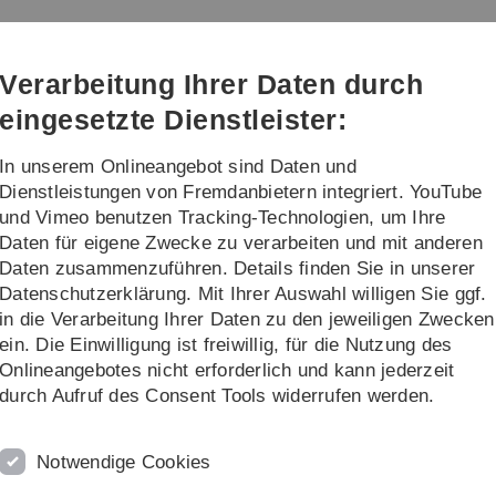
Direkt
Direkt
Direkt
Direkt
Direkt
zur
zum
zum
zur
zur
Hauptnavigation
Inhalt
Funktionsmenü
Fußleiste
Suche
Verarbeitung Ihrer Daten durch
(Sprache,
Drucken,
eingesetzte Dienstleister:
Social
Media)
In unserem Onlineangebot sind Daten und
rschung
Transfer
Dienstleistungen von Fremdanbietern integriert. YouTube
und Vimeo benutzen Tracking-Technologien, um Ihre
Daten für eigene Zwecke zu verarbeiten und mit anderen
Daten zusammenzuführen. Details finden Sie in unserer
Datenschutzerklärung. Mit Ihrer Auswahl willigen Sie ggf.
in die Verarbeitung Ihrer Daten zu den jeweiligen Zwecken
ein. Die Einwilligung ist freiwillig, für die Nutzung des
Onlineangebotes nicht erforderlich und kann jederzeit
durch Aufruf des Consent Tools widerrufen werden.
 der Uni
Kind
Notwendige Cookies
t ihrem Kind an die Uni. Um Betreuungslücken zu