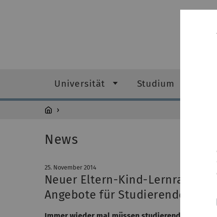
Universität
Studium
Fo
News
25. November 2014
Neuer Eltern-Kind-Lernraum an
Angebote für Studierende mit 
Immer wieder mal müssen studierende Eltern mi