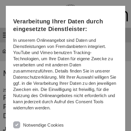
Direkt
Direkt
Direkt
Direkt
Direkt
zur
zum
zum
zur
zur
Hauptnavigation
Inhalt
Funktionsmenü
Fußleiste
Suche
Verarbeitung Ihrer Daten durch
(Sprache,
Drucken,
eingesetzte Dienstleister:
Social
Menü
Media)
In unserem Onlineangebot sind Daten und
Dienstleistungen von Fremdanbietern integriert.
YouTube und Vimeo benutzen Tracking-
Technologien, um Ihre Daten für eigene Zwecke zu
verarbeiten und mit anderen Daten
zusammenzuführen. Details finden Sie in unserer
News
Datenschutzerklärung. Mit Ihrer Auswahl willigen Sie
ggf. in die Verarbeitung Ihrer Daten zu den jeweiligen
Zwecken ein. Die Einwilligung ist freiwillig, für die
25. November 2010
Nutzung des Onlineangebotes nicht erforderlich und
Pädagogen, Schüler, Pensionäre
kann jederzeit durch Aufruf des Consent Tools
Physiklehrerkolloquium:
widerrufen werden.
Dauerbrenner als Erfolgsmodell
Notwendige Cookies
„Der Bundestag ist mal voller, mal leerer, aber immer