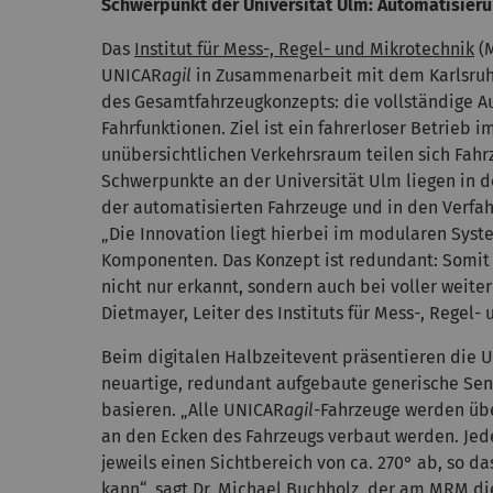
Schwerpunkt der Universität Ulm: Automatisier
Das
Institut für Mess-, Regel- und Mikrotechnik
(M
UNICAR
agil
in Zusammenarbeit mit dem Karlsruher
des Gesamtfahrzeugkonzepts: die vollständige A
Fahrfunktionen. Ziel ist ein fahrerloser Betrieb 
unübersichtlichen Verkehrsraum teilen sich Fahr
Schwerpunkte an der Universität Ulm liegen in
der automatisierten Fahrzeuge und in den Verfah
„Die Innovation liegt hierbei im modularen Syst
Komponenten. Das Konzept ist redundant: Somit
nicht nur erkannt, sondern auch bei voller weiter
Dietmayer, Leiter des Instituts für Mess-, Regel-
Beim digitalen Halbzeitevent präsentieren die 
neuartige, redundant aufgebaute generische Sen
basieren. „Alle UNICAR
agil
-Fahrzeuge werden übe
an den Ecken des Fahrzeugs verbaut werden. Jede
jeweils einen Sichtbereich von ca. 270° ab, so da
kann“, sagt Dr. Michael Buchholz, der am MRM di