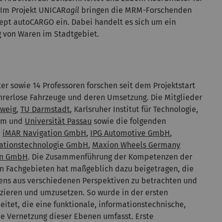
 Im Projekt UNICAR
agil
bringen die MRM-Forschenden
ept autoCARGO ein. Dabei handelt es sich um ein
g von Waren im Stadtgebiet.
er sowie 14 Professoren forschen seit dem Projektstart
hrerlose Fahrzeuge und deren Umsetzung. Die Mitglieder
hweig
,
TU Darmstadt
, Karlsruher Institut für Technologie,
Ulm und
Universität Passau
sowie die folgenden
,
iMAR Navigation GmbH
,
IPG Automotive GmbH
,
ationstechnologie GmbH
,
Maxion Wheels Germany
en GmbH
. Die Zusammenführung der Kompetenzen der
en Fachgebieten hat maßgeblich dazu beigetragen, die
ens aus verschiedenen Perspektiven zu betrachten und
izieren und umzusetzen. So wurde in der ersten
eitet, die eine funktionale, informationstechnische,
e Vernetzung dieser Ebenen umfasst. Erste