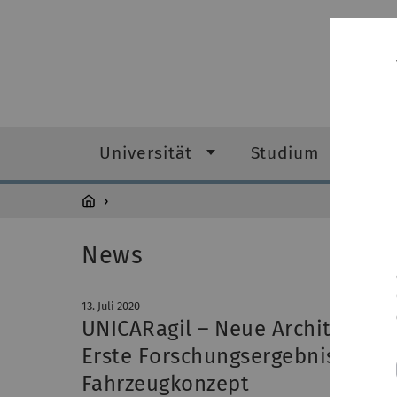
Universität
Studium
Fo
News
13. Juli 2020
UNICARagil – Neue Architekturen
Erste Forschungsergebnisse für
Fahrzeugkonzept