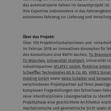
das automatisierte Fahren im Gesamtprojekt ist.
ihre Expertise insbesondere in das Fahrzeugkonz
autonomes Fahrzeug zur Lieferung und Verteilun
Über das Projekt:
Über 100 Projektmitarbeiterinnen und -mitarbeit
im Februar 2018 an innovativen Konzepten für fa
des Konsortiums sind RWTH Aachen,
TU Braunsc
TU München
,
Universität Stuttgart,
Universität 
Industriepartner
ATLATEC GmbH
,
flyXdrive GmbH
Schaeffler Technologies AG & Co. KG
,
VIRES Simul
Holding GmbH
sowie
Valeo Schalter und Sensor
verschiedenen Projektpartner auf ihren jeweilig
komplexen Fragestellungen des fahrerlosen Fahr
neue interdisziplinäre Lösungsansätze zu identif
Projektphase eine geschichtete Architektur erarb
mechatronische und geometrische Sicht sowie di