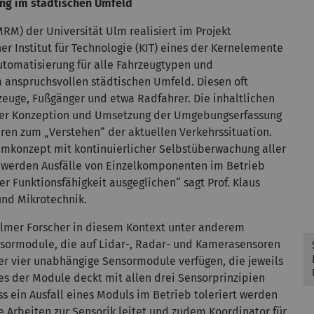
ung im städtischen Umfeld
RM) der Universität Ulm realisiert im Projekt
 Institut für Technologie (KIT) eines der Kernelemente
utomatisierung für alle Fahrzeugtypen und
im anspruchsvollen städtischen Umfeld. Diesen oft
zeuge, Fußgänger und etwa Radfahrer. Die inhaltlichen
 der Konzeption und Umsetzung der Umgebungserfassung
ren zum „Verstehen“ der aktuellen Verkehrssituation.
emkonzept mit kontinuierlicher Selbstüberwachung aller
 werden Ausfälle von Einzelkomponenten im Betrieb
er Funktionsfähigkeit ausgeglichen“ sagt Prof. Klaus
 und Mikrotechnik.
Ulmer Forscher in diesem Kontext unter anderem
sormodule, die auf Lidar-, Radar- und Kamerasensoren
r vier unabhängige Sensormodule verfügen, die jeweils
s der Module deckt mit allen drei Sensorprinzipien
ss ein Ausfall eines Moduls im Betrieb toleriert werden
e Arbeiten zur Sensorik leitet und zudem Koordinator für