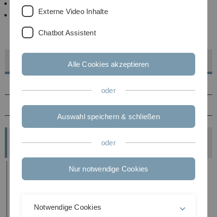
Ulmer Universitätslehrpreis
Externe Video Inhalte
Die Ulmer Lehrboni
Chatbot Assistent
Preiswürdige Lehre an der Universität Ulm
Alle Cookies akzeptieren
Ulmer Universitätslehrpreis
oder
Ulmer Lehrboni
Auswahl speichern & schließen
Nominierungen sind aktuell nicht möglich.
oder
Nur notwendige Cookies
Notwendige Cookies