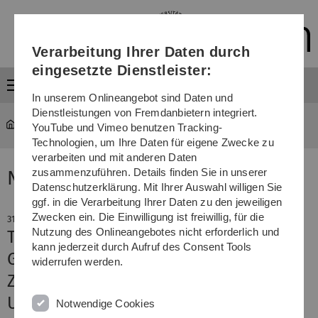
Direkt
Direkt
Direkt
Direkt
Direkt
zur
zum
zum
zur
zur
Hauptnavigation
Inhalt
Funktionsmenü
Fußleiste
Suche
Verarbeitung Ihrer Daten durch
(Sprache,
Drucken,
eingesetzte Dienstleister:
Social
Menü
Media)
In unserem Onlineangebot sind Daten und
Dienstleistungen von Fremdanbietern integriert.
YouTube und Vimeo benutzen Tracking-
Technologien, um Ihre Daten für eigene Zwecke zu
verarbeiten und mit anderen Daten
zusammenzuführen. Details finden Sie in unserer
News
Datenschutzerklärung. Mit Ihrer Auswahl willigen Sie
ggf. in die Verarbeitung Ihrer Daten zu den jeweiligen
Zwecken ein. Die Einwilligung ist freiwillig, für die
31. Juli 2018
Nutzung des Onlineangebotes nicht erforderlich und
Teilhabe und Zusammenhalt in der
kann jederzeit durch Aufruf des Consent Tools
Gesellschaft
widerrufen werden.
ZAWiW-Herbstakademie an der Uni
Ulm
Notwendige Cookies