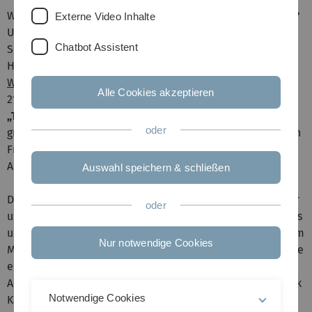
Wie verändern digitale Innovationen unsere Gesellschaft?
Externe Video Inhalte
Und wie sehr beeinflussen narzisstische
Chatbot Assistent
Selbstentfremdungen die Demokratie? Die
Herbstakademie 2018 des
Zentrums für Allgemeine
Wissenschaftliche Weiterbildung
(ZAWiW) vom 17. bis zum
Alle Cookies akzeptieren
21. September an der Uni Ulm spannt unter dem Titel
„Teilhabe und Zusammenhalt in der Gesellschaft“
einen
oder
großen thematischen Bogen von politikwissenschaftlichen
Fragen bis zum Verhalten in sozialen Insektenstaaten. Die
Anmeldung ist bis zum 24. August möglich.
Auswahl speichern & schließen
Die Herbstakademie für Menschen im dritten Lebensalter
oder
und davor steht ganz im Zeichen des technischen Wandels
und gesellschaftlicher Herausforderungen. Zum Auftakt am
Nur notwendige Cookies
Montag (10:00 Uhr, Hörsaal 4/5) geben drei Impulsvorträge
einen Einblick in die Digitalisierung und deren
Auswirkungen auf das Leben und Arbeiten. Professor Frank
Notwendige Cookies
Kargl, Leiter des
Instituts für Verteilte Systeme
der Uni