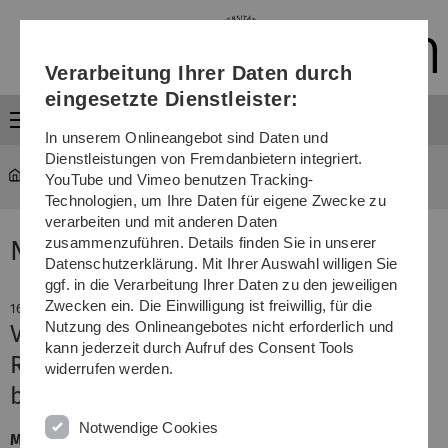
Direkt
Direkt
Direkt
Direkt
Direkt
zur
zum
zum
zur
zur
Hauptnavigation
Inhalt
Funktionsmenü
Fußleiste
Suche
Verarbeitung Ihrer Daten durch
(Sprache,
Drucken,
eingesetzte Dienstleister:
Social
Menü
Media)
In unserem Onlineangebot sind Daten und
Dienstleistungen von Fremdanbietern integriert.
YouTube und Vimeo benutzen Tracking-
Technologien, um Ihre Daten für eigene Zwecke zu
verarbeiten und mit anderen Daten
zusammenzuführen. Details finden Sie in unserer
News
Datenschutzerklärung. Mit Ihrer Auswahl willigen Sie
ggf. in die Verarbeitung Ihrer Daten zu den jeweiligen
Zwecken ein. Die Einwilligung ist freiwillig, für die
16. April 2018
Nutzung des Onlineangebotes nicht erforderlich und
Vorlesungsbeginn an der Uni Ulm
kann jederzeit durch Aufruf des Consent Tools
Rund 130 Erstsemester offiziell
widerrufen werden.
begrüßt
Notwendige Cookies
Mit der offiziellen Eröffnung hat am Montagmorgen für