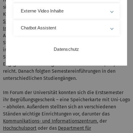
sind wichtig!“ Daneben gaben Behrouz Behbehani,
Externe Video Inhalte
Kommissarischer Abteilungsleiter der
Zentralen
Studienberatung
und Daniela Englisch, Leiterin des
Chatbot Assistent
International Office
, einen kurzen Überblick über die
Angebote der jeweiligen Einrichtung. Die beiden
Studierenden Carina Dambacher und Paul Mengele
Datenschutz
informierten über das Aufgabenspektrum der Verfassten
Studierendenschaft, das vom hochschulpolitischen
Engagement bis zur Organisation der Semesterpartys
reicht. Danach folgten Semestereinführungen in den
unterschiedlichen Studiengängen.
Im Forum der Universität konnten sich die Erstsemester
ihr Begrüßungsgeschenk – eine Speicherkarte mit Uni-Logo
– abholen. Außerdem stellten sich an verschiedenen
Ständen wichtige Einrichtungen vor, darunter das
Kommunikations- und Informationszentrum
, der
Hochschulsport
oder das
Department für