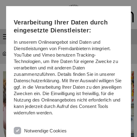
Direkt
Direkt
Direkt
Direkt
Direkt
zur
zum
zum
zur
zur
Hauptnavigation
Inhalt
Funktionsmenü
Fußleiste
Suche
Verarbeitung Ihrer Daten durch
(Sprache,
Drucken,
eingesetzte Dienstleister:
Social
Menü
Media)
In unserem Onlineangebot sind Daten und
Dienstleistungen von Fremdanbietern integriert.
International Office
...
Studiengänge
YouTube und Vimeo benutzen Tracking-
Technologien, um Ihre Daten für eigene Zwecke zu
verarbeiten und mit anderen Daten
zusammenzuführen. Details finden Sie in unserer
Datenschutzerklärung. Mit Ihrer Auswahl willigen Sie
ggf. in die Verarbeitung Ihrer Daten zu den jeweiligen
Zwecken ein. Die Einwilligung ist freiwillig, für die
Nutzung des Onlineangebotes nicht erforderlich und
kann jederzeit durch Aufruf des Consent Tools
widerrufen werden.
Notwendige Cookies