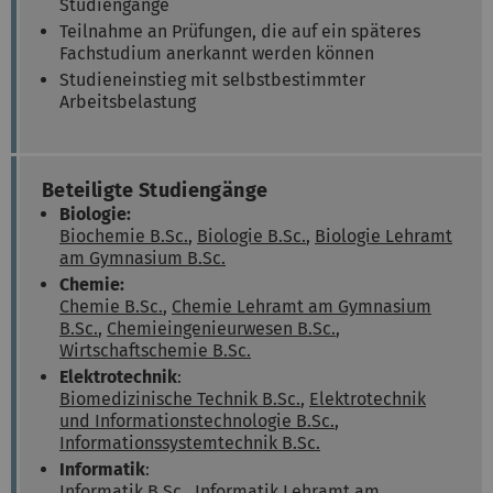
Studiengänge
Teilnahme an Prüfungen, die auf ein späteres
Fachstudium anerkannt werden können
Studieneinstieg mit selbstbestimmter
Arbeitsbelastung
Beteiligte Studiengänge
Biologie:
Biochemie B.Sc.
,
Biologie B.Sc.
,
Biologie Lehramt
am Gymnasium B.Sc.
Chemie:
Chemie B.Sc.
,
Chemie Lehramt am Gymnasium
B.Sc.
,
Chemieingenieurwesen B.Sc.
,
Wirtschaftschemie B.Sc.
Elektrotechnik
:
Biomedizinische Technik B.Sc.
,
Elektrotechnik
und Informationstechnologie B.Sc.
,
Informationssystemtechnik B.Sc.
Informatik
:
Informatik B.Sc.
,
Informatik Lehramt am