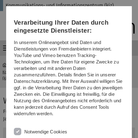
Direkt
Direkt
Direkt
Direkt
Direkt
Kommunikations- und Informationszentrum (kiz)
zur
zum
zum
zur
zur
Hauptnavigation
Inhalt
Funktionsmenü
Fußleiste
Suche
Verarbeitung Ihrer Daten durch
(Sprache,
Drucken,
eingesetzte Dienstleister:
Social
Media)
In unserem Onlineangebot sind Daten und
Menü
Dienstleistungen von Fremdanbietern integriert.
YouTube und Vimeo benutzen Tracking-
Technologien, um Ihre Daten für eigene Zwecke zu
verarbeiten und mit anderen Daten
Kommunikations- und Informationszentrum
WLAN-
zusammenzuführen. Details finden Sie in unserer
...
(kiz)
Gastzugang
Datenschutzerklärung. Mit Ihrer Auswahl willigen Sie
ggf. in die Verarbeitung Ihrer Daten zu den jeweiligen
Zwecken ein. Die Einwilligung ist freiwillig, für die
WLAN-Gastzugang
Nutzung des Onlineangebotes nicht erforderlich und
kann jederzeit durch Aufruf des Consent Tools
Für den Zugang zum nun freien WLAN
welcome
ist ab
widerrufen werden.
Januar 2018 kein Gastaccount mehr nötig.
Notwendige Cookies
Kommunikations- und Informationszentrum (kiz)