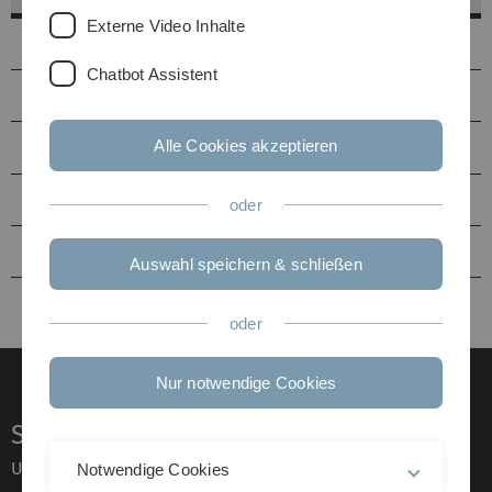
Externe Video Inhalte
Helpdesk
Chatbot Assistent
Service-Points
Alle Cookies akzeptieren
Identitätsmanagement
Literatursuche
oder
kiz von A bis Z
Auswahl speichern & schließen
oder
Nur notwendige Cookies
Service
Universität von A–Z
Notwendige Cookies