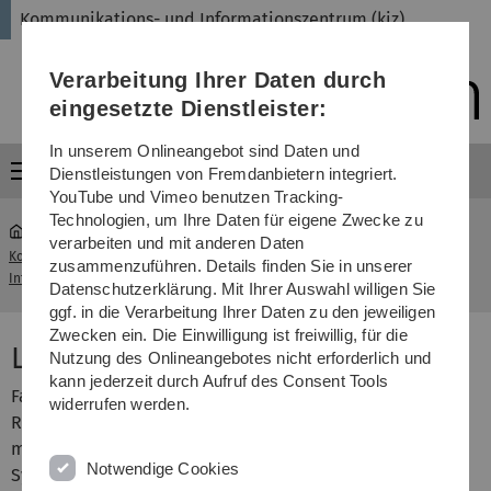
Direkt
Direkt
Direkt
Direkt
Direkt
Kommunikations- und Informationszentrum (kiz)
zur
zum
zum
zur
zur
Hauptnavigation
Inhalt
Funktionsmenü
Fußleiste
Suche
Verarbeitung Ihrer Daten durch
(Sprache,
Drucken,
eingesetzte Dienstleister:
Social
Media)
In unserem Onlineangebot sind Daten und
Menü
Dienstleistungen von Fremdanbietern integriert.
YouTube und Vimeo benutzen Tracking-
Technologien, um Ihre Daten für eigene Zwecke zu
verarbeiten und mit anderen Daten
Kommunikations- und
Leitfaden
zusammenzuführen. Details finden Sie in unserer
...
Informationszentrum (kiz)
Virenbefall
Datenschutzerklärung. Mit Ihrer Auswahl willigen Sie
ggf. in die Verarbeitung Ihrer Daten zu den jeweiligen
Zwecken ein. Die Einwilligung ist freiwillig, für die
Leitfaden bei Virenbefall
Nutzung des Onlineangebotes nicht erforderlich und
kann jederzeit durch Aufruf des Consent Tools
Falls Sie den begründeten Verdacht hegen, dass Ihr
widerrufen werden.
Rechner von einem Virus infiziert wurde ("verhält sich
merkwürdig") oder Sie von Kollegen oder
Notwendige Cookies
Systemadministratoren an der Universität darauf