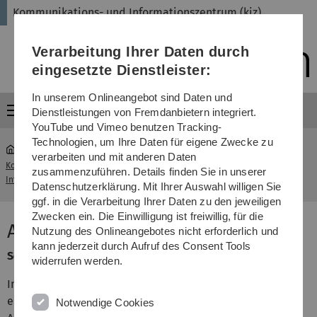
Direkt
Direkt
Direkt
Direkt
Direkt
Kommunikations- und Informationszentrum (kiz)
zur
zum
zum
zur
zur
Hauptnavigation
Inhalt
Funktionsmenü
Fußleiste
Suche
Verarbeitung Ihrer Daten durch
(Sprache,
Drucken,
eingesetzte Dienstleister:
Social
Media)
In unserem Onlineangebot sind Daten und
Menü
Dienstleistungen von Fremdanbietern integriert.
YouTube und Vimeo benutzen Tracking-
Technologien, um Ihre Daten für eigene Zwecke zu
verarbeiten und mit anderen Daten
Kommunikations- und
zusammenzuführen. Details finden Sie in unserer
...
Alarmierungsdienst
Informationszentrum (kiz)
Datenschutzerklärung. Mit Ihrer Auswahl willigen Sie
ggf. in die Verarbeitung Ihrer Daten zu den jeweiligen
Zwecken ein. Die Einwilligung ist freiwillig, für die
Alarmierungsdienst
Nutzung des Onlineangebotes nicht erforderlich und
kann jederzeit durch Aufruf des Consent Tools
Service-Kategorie: Kommunikation
widerrufen werden.
Im Notfall bzw. Störungsfall erfolgt mit dem Dienst eine
ereignisgesteuerte, automatische telefonische
Notwendige Cookies