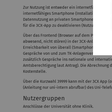
Zur Nutzung ist entweder ein internetfähiger PC
internetfähiges Smartphone (Installation der 3C
Datennutzung an privaten Smartphones zu vermei
für die 3CX-App zu deaktivieren (Nutzung dann n
Über das Frontend (Browser auf dem PC, App auf 
abwesend, nicht stören) in der 3CX-Anlage gesetz
Erreichbarkeit von überall (Smartphone) beeinfl
Gespräche von und zum TK-Anlagenverbund der Uni
zusätzlich Gespräche ins nationale und internat
Amtsberechtigung laut Antrag). Die Abrechnung
Kostenstelle.
Über die Kurzwahl 39999 kann mit der 3CX App (
(Anleitung nur uni-intern abrufbar) des Uni-Tele
Nutzergruppen
Anschlüsse der Universität ohne Klinik.