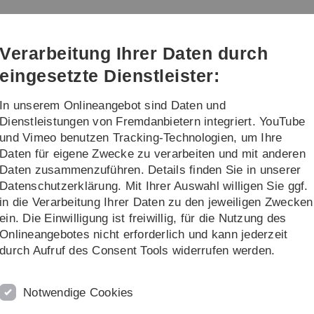
Direkt
Direkt
Direkt
Direkt
Direkt
zur
zum
zum
zur
zur
m (kiz)
Hauptnavigation
Inhalt
Funktionsmenü
Fußleiste
Suche
Verarbeitung Ihrer Daten durch
(Sprache,
Drucken,
eingesetzte Dienstleister:
Social
Media)
In unserem Onlineangebot sind Daten und
alog
Projekte
Weiteres
Dienstleistungen von Fremdanbietern integriert. YouTube
und Vimeo benutzen Tracking-Technologien, um Ihre
Daten für eigene Zwecke zu verarbeiten und mit anderen
ce-Katalog
Kommunikation
Telefonie
3CX - VoIP-Telefonie im Homeo
Daten zusammenzuführen. Details finden Sie in unserer
Datenschutzerklärung. Mit Ihrer Auswahl willigen Sie ggf.
in die Verarbeitung Ihrer Daten zu den jeweiligen Zwecken
ein. Die Einwilligung ist freiwillig, für die Nutzung des
Onlineangebotes nicht erforderlich und kann jederzeit
durch Aufruf des Consent Tools widerrufen werden.
ne
VPN-Verbindung
Notwendige Cookies