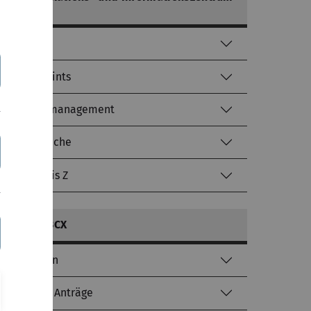
(kiz)
Helpdesk
Service-Points
Identitätsmanagement
Literatursuche
kiz von A bis Z
mehr zu: 3CX
Anleitungen
Aufträge & Anträge