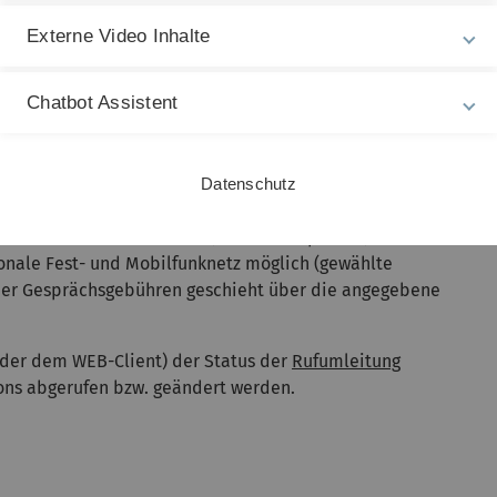
 (Web-Browser) mit einem Headset oder ein
Externe Video Inhalte
X-App) Voraussetzung. Um zusätzliche Kosten für die
den, empfiehlt es sich, die Nutzung von mobilen Daten
Chatbot Assistent
ur über WLAN möglich).
dem Smartphone) kann der Status (z.B. verfügbar,
t werden. Dadurch kann der Nutzer zu jeder Zeit die
Datenschutz
ussen, ohne extra Zugang zum Uni-Telefon zu benötigen.
versität sind kostenlos (interne Gespräche). Es sind
ionale Fest- und Mobilfunknetz möglich (gewählte
 der Gesprächsgebühren geschieht über die angegebene
oder dem WEB-Client) der Status der
Rufumleitung
fons abgerufen bzw. geändert werden.