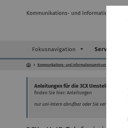
Kommunikations- und Informationszentru
Fokusnavigation
Service-Kat
Kommunikations- und Informationszentrum (kiz)
Servi
Anleitungen für die 3CX Umstellung
finden Sie hier: Anleitungen
nur uni-intern abrufbar oder Sie verwenden ei