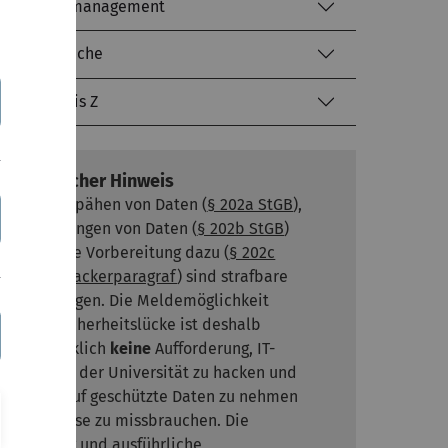
Identitätsmanagement
Literatursuche
kiz von A bis Z
Rechtlicher Hinweis
Das Ausspähen von Daten (
§ 202a StGB
),
das Abfangen von Daten (
§ 202b StGB
)
sowie die Vorbereitung dazu (
§ 202c
StGB - Hackerparagraf
) sind strafbare
Handlungen. Die Meldemöglichkeit
einer Sicherheitslücke ist deshalb
ausdrücklich
keine
Aufforderung, IT-
Systeme der Universität zu hacken und
Zugriff auf geschützte Daten zu nehmen
oder diese zu missbrauchen. Die
Meldung und ausführliche