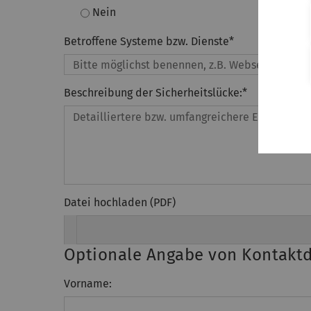
Nein
Betroffene Systeme bzw. Dienste
*
Beschreibung der Sicherheitslücke:
*
Datei hochladen (PDF)
Optionale Angabe von Kontakt
Vorname: