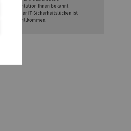
Dokumentation Ihnen bekannt
werdender IT-Sicherheitslücken ist
jedoch willkommen.