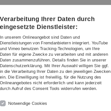
Direkt
Direkt
Direkt
Direkt
Direkt
zur
zum
zum
zur
zur
m (kiz)
Hauptnavigation
Inhalt
Funktionsmenü
Fußleiste
Suche
Verarbeitung Ihrer Daten durch
(Sprache,
Drucken,
eingesetzte Dienstleister:
Social
Media)
In unserem Onlineangebot sind Daten und
alog
Projekte
Weiteres
Dienstleistungen von Fremdanbietern integriert. YouTube
und Vimeo benutzen Tracking-Technologien, um Ihre
Daten für eigene Zwecke zu verarbeiten und mit anderen
res
Antrags- & Auftragsformulare
Daten zusammenzuführen. Details finden Sie in unserer
Datenschutzerklärung. Mit Ihrer Auswahl willigen Sie ggf.
in die Verarbeitung Ihrer Daten zu den jeweiligen Zwecken
ein. Die Einwilligung ist freiwillig, für die Nutzung des
Onlineangebotes nicht erforderlich und kann jederzeit
nach aktuellen technischen Standards sicher zu
durch Aufruf des Consent Tools widerrufen werden.
 wie jeder Anbieter von IT-Diensten -
sschließen. Sofern Ihnen bei der Nutzung von IT-Diensten
Notwendige Cookies
ät Sicherheitslücken auffallen oder sonstwie bekannt
nn Sie uns über diesen Sachverhalt in Kenntnis setzen.